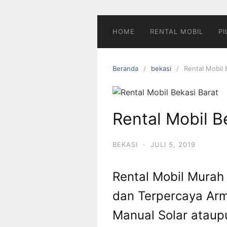
Langsung
ke
konten
HOME
RENTAL MOBIL
PI
Beranda
bekasi
Rental Mobil 
Rental Mobil B
BEKASI
·
JULI 5, 2019
Rental Mobil Murah 
dan Terpercaya Ar
Manual Solar ataup