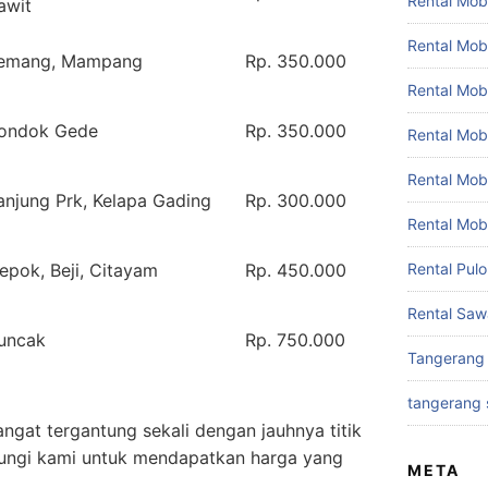
Rental Mobi
awit
Rental Mob
emang, Mampang
Rp. 350.000
Rental Mob
ondok Gede
Rp. 350.000
Rental Mobi
Rental Mob
anjung Prk, Kelapa Gading
Rp. 300.000
Rental Mob
epok, Beji, Citayam
Rp. 450.000
Rental Pul
Rental Saw
uncak
Rp. 750.000
Tangerang
tangerang 
angat tergantung sekali dengan jauhnya titik
ungi kami untuk mendapatkan harga yang
META