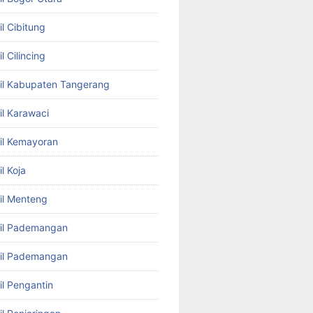
l Cibitung
l Cilincing
il Kabupaten Tangerang
il Karawaci
il Kemayoran
l Koja
il Menteng
bil Pademangan
bil Pademangan
il Pengantin