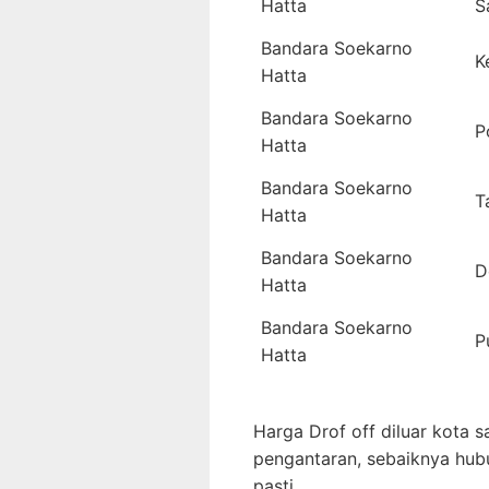
Hatta
S
Bandara Soekarno
K
Hatta
Bandara Soekarno
P
Hatta
Bandara Soekarno
T
Hatta
Bandara Soekarno
D
Hatta
Bandara Soekarno
P
Hatta
Harga Drof off diluar kota s
pengantaran, sebaiknya hub
pasti.