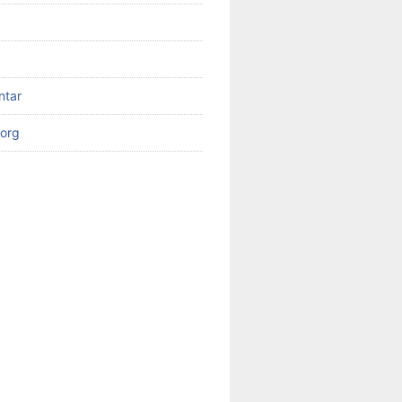
ntar
org