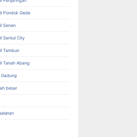
l Penjaringan
il Pondok Gede
il Senen
l Sentul City
il Tambun
il Tanah Abang
o Gadung
ah besar
selatan