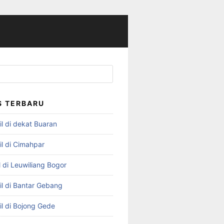
S TERBARU
l di dekat Buaran
il di Cimahpar
 di Leuwiliang Bogor
il di Bantar Gebang
il di Bojong Gede