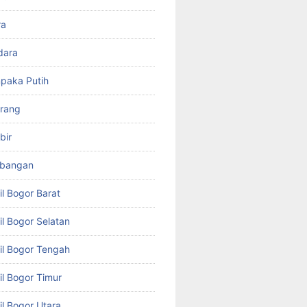
ra
dara
paka Putih
arang
bir
mbangan
il Bogor Barat
il Bogor Selatan
il Bogor Tengah
il Bogor Timur
il Bogor Utara