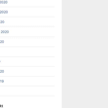
2020
 2020
020
 2020
020
0
020
019
RI