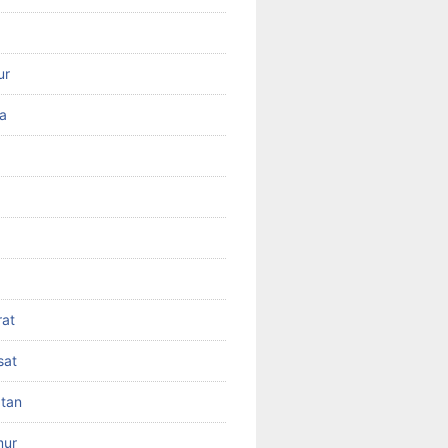
ur
ra
rat
sat
atan
mur