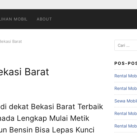
LIHAN MOBIL
ABOUT
Bekasi Barat
Cari
untuk:
POS-PO
ekasi Barat
Rental Mobi
Rental Mob
Sewa Mobil
di dekat Bekasi Barat Terbaik
Rental Mob
mada Lengkap Mulai Metik
Rental Mob
un Bensin Bisa Lepas Kunci