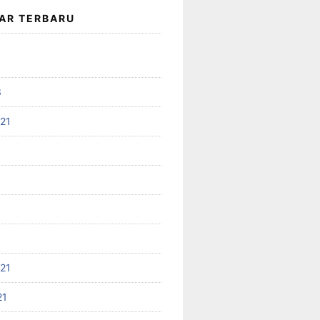
AR TERBARU
3
021
021
21