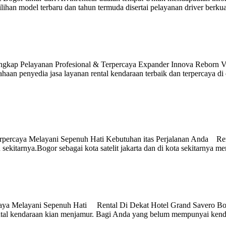
han model terbaru dan tahun termuda disertai pelayanan driver berkual
ngkap Pelayanan Profesional & Terpercaya Expander Innova Reborn Ven
sahaan penyedia jasa layanan rental kendaraan terbaik dan terpercaya 
erpercaya Melayani Sepenuh Hati Kebutuhan itas Perjalanan Anda Rent
 sekitarnya.Bogor sebagai kota satelit jakarta dan di kota sekitarnya
aya Melayani Sepenuh Hati Rental Di Dekat Hotel Grand Savero Bogor
ntal kendaraan kian menjamur. Bagi Anda yang belum mempunyai kendar