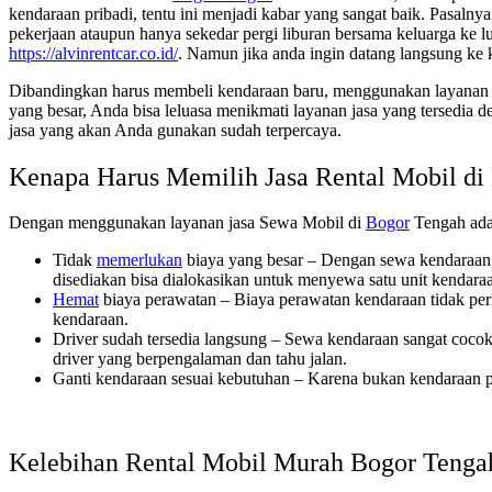
kendaraan pribadi, tentu ini menjadi kabar yang sangat baik. Pasal
pekerjaan ataupun hanya sekedar pergi liburan bersama keluarga ke
https://alvinrentcar.co.id/
. Namun jika anda ingin datang langsung ke 
Dibandingkan harus membeli kendaraan baru, menggunakan layanan j
yang besar, Anda bisa leluasa menikmati layanan jasa yang tersedia d
jasa yang akan Anda gunakan sudah terpercaya.
Kenapa Harus Memilih Jasa Rental Mobil di
Dengan menggunakan layanan jasa Sewa Mobil di
Bogor
Tengah ada
Tidak
memerlukan
biaya yang besar – Dengan sewa kendaraan,
disediakan bisa dialokasikan untuk menyewa satu unit kendar
Hemat
biaya perawatan – Biaya perawatan kendaraan tidak perl
kendaraan.
Driver sudah tersedia langsung – Sewa kendaraan sangat coco
driver yang berpengalaman dan tahu jalan.
Ganti kendaraan sesuai kebutuhan – Karena bukan kendaraan p
Kelebihan Rental Mobil Murah Bogor Tenga