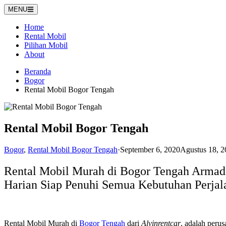
Langsung
MENU
ke
konten
Home
Rental Mobil
Pilihan Mobil
About
Beranda
Bogor
Rental Mobil Bogor Tengah
Rental Mobil Bogor Tengah
Bogor
,
Rental Mobil Bogor Tengah
·
September 6, 2020
Agustus 18, 2
Rental Mobil Murah di Bogor Tengah Armada
Harian Siap Penuhi Semua Kebutuhan Perja
Rental Mobil Murah di
Bogor Tengah
dari
Alvinrentcar
, adalah peru