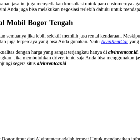
yanan jasa ini juga menyediakan konsultasi untuk para customernya aga
isini Anda juga bisa melakukan negosiasi terlebih dahulu untuk mendapa
al Mobil Bogor Tengah
semuanya jika lebih selektif memilih jasa rental kendaraan. Meskipun 
 dan juga terpercaya yang bisa Anda gunakan. Yaitu
AlvinRentCar
yang 
ualitas dengan harga yang sangat terjangkau hanya di
alvinrentcar.id.
angkau. Jika membutuhkan driver, tentu saja Anda bisa menggunakan jas
jungi segera situs
alvinrentcar.id
Bogor timur dari Alvinrentcar adalah tempat Untuk mendapatkan info