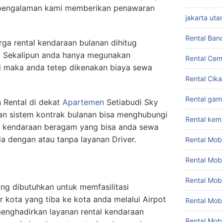
rpengalaman kami memberikan penawaran
jakarta uta
Rental Ban
rga rental kendaraan bulanan dihitug
. Sekalipun anda hanya megunakan
Rental Cem
ri maka anda tetep dikenakan biaya sewa
Rental Cik
Rental gam
 Rental di dekat
Apartemen
Setiabudi Sky
an sistem kontrak bulanan bisa menghubungi
Rental ke
ian kendaraan beragam yang bisa anda sewa
da dengan atau tanpa layanan Driver.
Rental Mob
Rental Mob
Rental Mob
ng dibutuhkan untuk memfasilitasi
ar kota yang tiba ke kota anda melalui Airpot
Rental Mob
 menghadirkan layanan rental kendaraan
Rental Mob