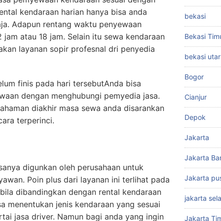
ntal kendaraan harian hanya bisa anda
bekasi
saja. Adapun rentang waktu penyewaan
 jam atau 18 jam. Selain itu sewa kendaraan
Bekasi Tim
akan layanan sopir profesnal dri penyedia
bekasi uta
Bogor
um finis pada hari tersebutAnda bisa
waan dengan menghubungi pemyedia jasa.
Cianjur
 fahaman diakhir masa sewa anda disarankan
Depok
ara terperinci.
Jakarta
Jakarta Ba
asanya digunkan oleh perusahaan untuk
Jakarta pu
an. Poin plus dari layanan ini terlihat pada
bila dibandingkan dengan rental kendaraan
jakarta sel
isa menentukan jenis kendaraan yang sesuai
tai jasa driver. Namun bagi anda yang ingin
Jakarta Ti