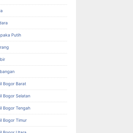
ra
dara
paka Putih
arang
bir
mbangan
il Bogor Barat
il Bogor Selatan
il Bogor Tengah
il Bogor Timur
il Bogor Utara