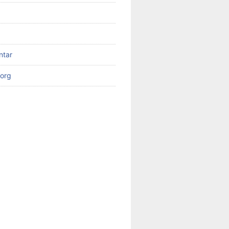
ntar
org