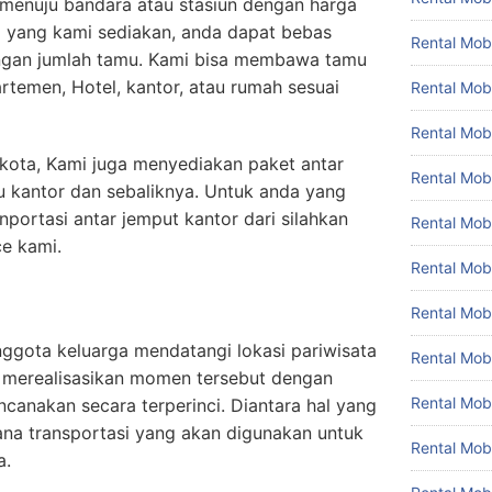
 menuju bandara atau stasiun dengan harga
 yang kami sediakan, anda dapat bebas
Rental Mobi
ngan jumlah tamu. Kami bisa membawa tamu
temen, Hotel, kantor, atau rumah sesuai
Rental Mobi
Rental Mob
r kota, Kami juga menyediakan paket antar
Rental Mob
u kantor dan sebaliknya. Untuk anda yang
portasi antar jemput kantor dari silahkan
Rental Mob
e kami.
Rental Mobi
Rental Mob
ggota keluarga mendatangi lokasi pariwisata
Rental Mo
 merealisasikan momen tersebut dengan
Rental Mo
canakan secara terperinci. Diantara hal yang
ana transportasi yang akan digunakan untuk
Rental Mob
a.