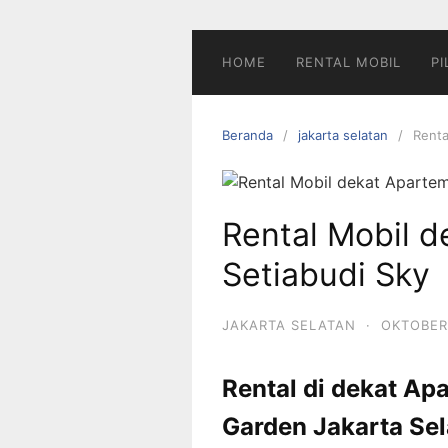
Langsung
ke
konten
HOME
RENTAL MOBIL
PI
Beranda
jakarta selatan
Renta
Rental Mobil 
Setiabudi Sky
JAKARTA SELATAN
·
OKTOBER
Rental di dekat Ap
Garden Jakarta Se