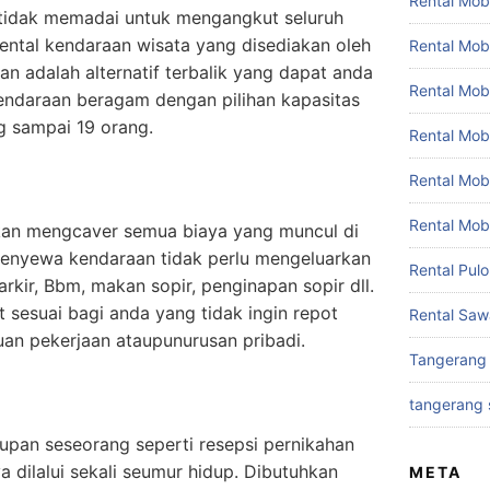
Rental Mobi
 tidak memadai untuk mengangkut seluruh
ental kendaraan wisata yang disediakan oleh
Rental Mob
 adalah alternatif terbalik yang dapat anda
Rental Mob
endaraan beragam dengan pilihan kapasitas
g sampai 19 orang.
Rental Mobi
Rental Mob
Rental Mob
akan mengcaver semua biaya yang muncul di
enyewa kendaraan tidak perlu mengeluarkan
Rental Pul
arkir, Bbm, makan sopir, penginapan sopir dll.
t sesuai bagi anda yang tidak ingin repot
Rental Saw
uan pekerjaan ataupunurusan pribadi.
Tangerang
tangerang 
pan seseorang seperti resepsi pernikahan
 dilalui sekali seumur hidup. Dibutuhkan
META