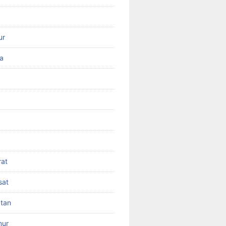
ur
ra
rat
sat
atan
mur