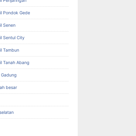
l Penjaringan
il Pondok Gede
il Senen
l Sentul City
il Tambun
il Tanah Abang
o Gadung
ah besar
selatan