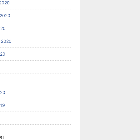
2020
 2020
020
 2020
020
0
020
019
RI