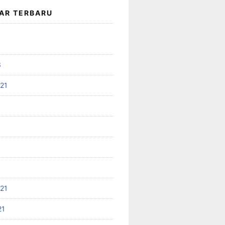
AR TERBARU
3
021
021
21