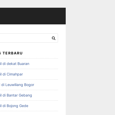
S TERBARU
l di dekat Buaran
il di Cimahpar
 di Leuwiliang Bogor
il di Bantar Gebang
il di Bojong Gede