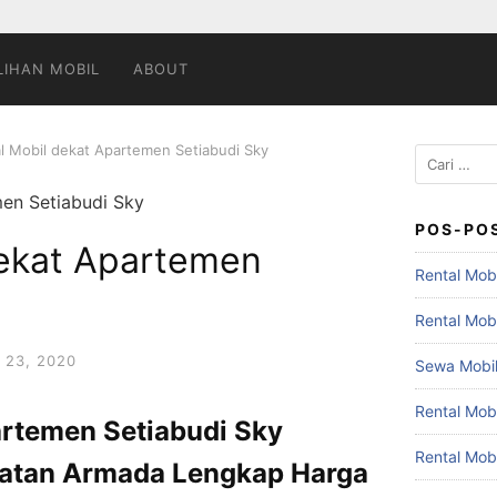
LIHAN MOBIL
ABOUT
l Mobil dekat Apartemen Setiabudi Sky
Cari
untuk:
POS-PO
dekat Apartemen
Rental Mobi
Rental Mob
 23, 2020
Sewa Mobil
Rental Mob
artemen Setiabudi Sky
Rental Mob
latan Armada Lengkap Harga