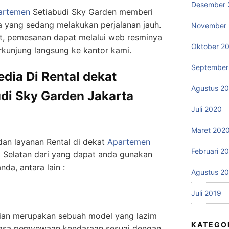
Desember 
artemen
Setiabudi Sky Garden
memberi
 yang sedang melakukan perjalanan jauh.
November
t, pemesanan dapat melalui web resminya
Oktober 2
kunjung langsung ke kantor kami.
September
dia Di Rental dekat
Agustus 2
di Sky Garden Jakarta
Juli 2020
Maret 202
dan layanan Rental di dekat
Apartemen
Februari 2
 Selatan dari yang dapat anda gunakan
da, antara lain :
Agustus 2
Juli 2019
rian merupakan sebuah model yang lazim
KATEGO
jasa pemyewaan kendaraan sesuai dengan