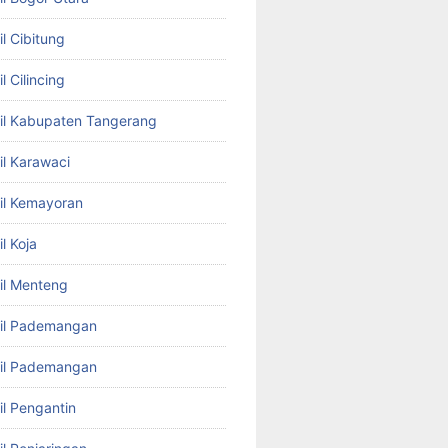
l Cibitung
l Cilincing
il Kabupaten Tangerang
il Karawaci
il Kemayoran
l Koja
il Menteng
bil Pademangan
bil Pademangan
il Pengantin