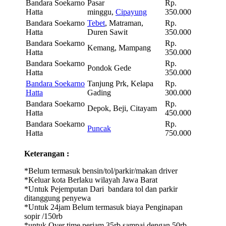
Bandara Soekarno
Pasar
Rp.
Hatta
minggu,
Cipayung
350.000
Bandara Soekarno
Tebet
, Matraman,
Rp.
Hatta
Duren Sawit
350.000
Bandara Soekarno
Rp.
Kemang, Mampang
Hatta
350.000
Bandara Soekarno
Rp.
Pondok Gede
Hatta
350.000
Bandara Soekarno
Tanjung Prk, Kelapa
Rp.
Hatta
Gading
300.000
Bandara Soekarno
Rp.
Depok, Beji, Citayam
Hatta
450.000
Bandara Soekarno
Rp.
Puncak
Hatta
750.000
Keterangan :
*Belum termasuk bensin/tol/parkir/makan driver
*Keluar kota Berlaku wilayah Jawa Barat
*Untuk Pejemputan Dari bandara tol dan parkir
ditanggung penyewa
*Untuk 24jam Belum termasuk biaya Penginapan
sopir /150rb
*untuk Over time perjam 35rb sampai dengan 50rb