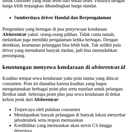
untuk customer yang telah lebih dari sekali order. Pastinya dengan
harga lebih terjangkau dibandingkan harga standar.
Sumberdaya driver Handal dan Berpengalaman
Pengendara yang bertugas di jasa penyewaan kendaraan
Alvinrentcar
yakni orang-orang pilihan. Tidak cuma ramah,
melainkan juga memiliki pengalaman ketika bertugas. Dengan
demikian, keamanan pelanggan bisa lebih baik. Tak sedikit pula
driver yang memahami banyak medan, jadi bisa memudahkan
penumpang.
keuntungan menyewa kendaraan di
alvinrentcar.id
Kualitas tempat sewa kendaraan yaitu poin utama yang diincar
consumen. Poin ini dianalisa karena kualitas yang bagus
mengutamakan berbagai point plus serta manfaat untuk pelangan.
Berikut ialah beberapa point plus jasa sewa kendaraan di dekat
kebon jeruk dari
Alvinrentcar
:
Terpercaya oleh puluhan consumen
Mendapatkan banyak pelanggan di banyak lokasi menyebar
jabodetabek serta respon memuaskan
Kredibilitas yang memuaskan akan servis CS hingga
drivernya