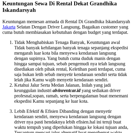
Keuntungan Sewa Di Rental Dekat Grandhika
Iskandarsyah
Keuntungan memesan armada di Rental Di Grandhika Iskandarsyah
Jakarta
Selatan Dengan Driver Langsung, Bagaikan customer yang
cuma butuh membiasakan kebutuhan dengan budget yang terdapat.
Tidak Menghabiskan Tenaga Banyak, Keuntungan awal
Tidak banyak kehilangan banyak tenaga sepanjang ekspedisi
mengarah luar kota bila menyewa kendaraan langsung
dengan supirnya. Yang butuh cuma duduk manis dengan
hingga sampai tujuan, sebab pengemudi nya telah langsung
disediakan oleh pihak rental, Keletihan pasti terdapat, cuma
saja bukan letih sebab menyetir kendaraan sendiri serta tidak
lelah jika Kamu wajib menyetir kendaraan sendiri.
Ketahui Jalur Serta Medan Jalanan, Inilah yang jadi
keunggulan industri
alvinrentcar.id
yang sediakan driver
profesnal,sopan, ramah, serta berpengalaman buat menemani
ekspedisi Kamu sepanjang ke luar kota.
Lebih Efektif & Efisien Dibanding dengan menyetir
kendaraan sendiri, menyewa kendaraan langsung dengan
driver nya pasti hendaknya lebih efisien.hal ini teruji buat
waktu tempuh yang diperlukan hingga ke lokasi tujuan anda,
Tercantum mencari jalur alternatif buat menghemat waktu