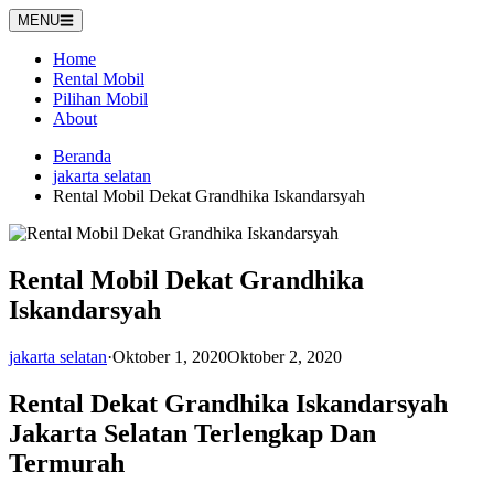
Langsung
MENU
ke
konten
Home
Rental Mobil
Pilihan Mobil
About
Beranda
jakarta selatan
Rental Mobil Dekat Grandhika Iskandarsyah
Rental Mobil Dekat Grandhika
Iskandarsyah
jakarta selatan
·
Oktober 1, 2020
Oktober 2, 2020
Rental Dekat Grandhika Iskandarsyah
Jakarta Selatan Terlengkap Dan
Termurah