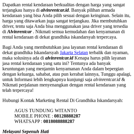
Dapatkan rental kendaraan berkualitas dengan harga yang sangat
terjangkau hanya di
alvinrentcar.id
. Banyak pilihan armada
kendaraan yang bisa Anda pilih sesuai dengan keinginan. Selain itu,
harga yang ditawarkan juga sangat terjangkau. Jika membutuhkan
driver, tentu saja Anda bisa menggunakan jasa driver yang tersedia
di
Alvinrentcar
. Nikmati semua kemudahan dan kenyamanan di
rental kendaraan di dekat grandhika iskandarsyah terpercaya.
Bagi Anda yang membutuhkan jasa layanan rental kendaraan di
dekat grandhika Iskandarsyah
Jakarta Selatan
terbalik dan nyaman,
maka solusinya ada di
alvinrentcar.id
Kenapa harus pilih layanan
jasa rental kendaraan yang satu ini? Tentunya ada banyak
keuntungan yang menjamin kenyamanan Anda dalam bepergian
dengan keluarga, sahabat, atau pun kerabat lainnya, Tunggu apalagi,
untuk Informasi lebih lengkapnya kunjungi saja
alvinrentcar.id
&
Nikmati perjalanan menyenangkan dengan rental kendaraan yang
telah terpercaya!
Hubungi Kontak Marketing Rental Di Grandhika Iskandarsyah:
AGUS TUNDUNG WITANTO
MOBILE PHONE :
08128888287
WHATSAPP :
0818088888287
Melayani Sepenuh Hati