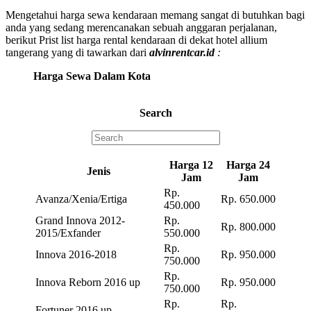
Mengetahui harga sewa kendaraan memang sangat di butuhkan bagi
anda yang sedang merencanakan sebuah anggaran perjalanan,
berikut Prist list harga rental kendaraan di dekat hotel allium
tangerang yang di tawarkan dari
alvinrentcar.id
:
Harga Sewa Dalam Kota
Search
Harga 12
Harga 24
Jenis
Jam
Jam
Rp.
Avanza/Xenia/Ertiga
Rp. 650.000
450.000
Grand Innova 2012-
Rp.
Rp. 800.000
2015/Exfander
550.000
Rp.
Innova 2016-2018
Rp. 950.000
750.000
Rp.
Innova Reborn 2016 up
Rp. 950.000
750.000
Rp.
Rp.
Fortuner 2016 up