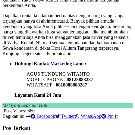
berkendara Anda.
Dapatkan rental kendaraan berkualitas dengan harga yang sangat
terjangkau hanya di alvinrentcar.id. Banyak pilihan armada
kendaraan yang bisa Anda pilih sesuai dengan keinginan. Selain itu,
harga yang ditawarkan juga sangat terjangkau. Jika membutuhkan
driver, tentu saja Anda bisa menggunakan jasa driver yang tersedia
di Widya Rental. Nikmati semua kemudahan dan kenyamanan di
Sewa kendaraan di dekat Hotel Allium Tangerang terpercaya.
Kunjungi segera situs alvinrentcar.id
Hubungi Kontak
Marketing
kami :
AGUS TUNDUNG WITANTO
MOBILE PHONE :
08128888287
WHATSAPP :
0818088888287
Layanan Kami 24 Jam
Melayani Sepenuh Hati
Post Views:
660
Bagikan ini
Facebook
Twitter
WhatsApp
Pin It
Pos Terkait