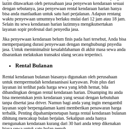
lazim ditawarkan oleh perusahaan jasa penyewan kendaraan sesuai
dengan sebutanya, jasa penyewaan rental kendaraan harian hanya
bisa anda manfaatkan untuk satu hari perjalanan. Adapun rentang
waktu penyewaan umumnya berlaku mulai dari 12 jam atau 18 jam.
Selain itu sewa kendaraan harian lazimnya mengikutsertakan
layanan sopir profesnal dari penyedia jasa.
Jika penyewaan kendaraan belum finis pada hari tersebut, Anda bisa
memperpanjang durasi penyewaan dengan menghubungi pnyedia
jasa. Untuk meminimalisir kesalahfahaman di akhir masa sewa anda
disarankan melakukan transaksi ulang secara terperinci.
Rental Bulanan
Rental kendaraan bulanan biasanya digunakan oleh perusahaan
untuk mempermudah kendaraanisasi karyawan. Poin plus dari
layanan ini terlihat pada harga sewa yang lebih hemat, bila
dibandingkan dengan rental kendaraan harian. Disamping itu anda
bisa menentukan jenis kendaraan yang sesuai dengan kebutuhan
tanpa disertai jasa driver. Namun bagi anda yang ingin mengambil
layanan sopir berpengalaman kami memberikan penawaran harga
terbalik. Penting dipahamipenetapan harga rental kendaraan bulanan
dihitung mencakup bulan berjalan. Sekalipun anda hanya
mengunakan kendaraan kurang dari 30 hari anda tetep dikenakan
biaya sewa untuk satu bulan penuh.