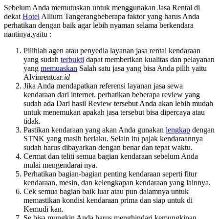
Sebelum Anda memutuskan untuk menggunakan Jasa Rental di
dekat
Hotel
Allium Tangerangbeberapa faktor yang harus Anda
perhatikan dengan baik agar lebih nyaman selama berkendara
nantinya,yaitu :
Pilihlah agen atau penyedia layanan jasa rental kendaraan
yang sudah
terbukti
dapat memberikan kualitas dan pelayanan
yang
memuaskan
Salah satu jasa yang bisa Anda pilih yaitu
Alvinrentcar
.id
Jika Anda mendapatkan referensi layanan jasa sewa
kendaraan dari internet. perhatikan beberapa review yang
sudah ada Dari hasil Review tersebut Anda akan lebih mudah
untuk menemukan apakah jasa tersebut bisa dipercaya atau
tidak.
Pastikan kendaraan yang akan Anda gunakan
lengkap
dengan
STNK yang masih berlaku. Selain itu pajak kendaraannya
sudah harus dibayarkan dengan benar dan tepat waktu.
Cermat dan teliti semua bagian kendaraan sebelum Anda
mulai mengendarai nya.
Perhatikan bagian-bagian penting kendaraan seperti fitur
kendaraan, mesin, dan kelengkapan kendaraan yang lainnya.
Cek semua bagian baik luar atau pun dalamnya untuk
memastikan kondisi kendaraan prima dan siap untuk di
Kemudi kan.
Se bisa mungkin Anda harus menghindari kemungkinan