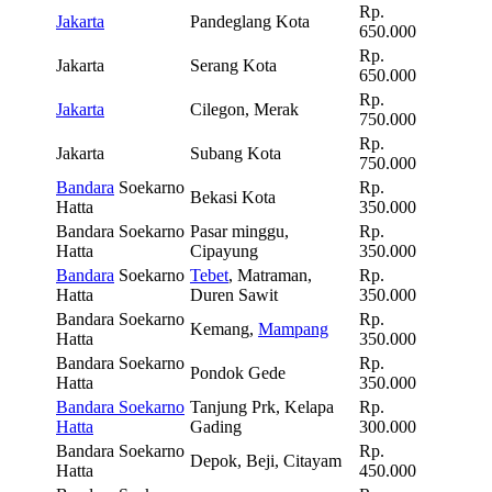
Rp.
Jakarta
Pandeglang Kota
650.000
Rp.
Jakarta
Serang Kota
650.000
Rp.
Jakarta
Cilegon, Merak
750.000
Rp.
Jakarta
Subang Kota
750.000
Bandara
Soekarno
Rp.
Bekasi Kota
Hatta
350.000
Bandara Soekarno
Pasar minggu,
Rp.
Hatta
Cipayung
350.000
Bandara
Soekarno
Tebet
, Matraman,
Rp.
Hatta
Duren Sawit
350.000
Bandara Soekarno
Rp.
Kemang,
Mampang
Hatta
350.000
Bandara Soekarno
Rp.
Pondok Gede
Hatta
350.000
Bandara Soekarno
Tanjung Prk, Kelapa
Rp.
Hatta
Gading
300.000
Bandara Soekarno
Rp.
Depok, Beji, Citayam
Hatta
450.000