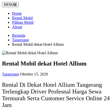
Langsung
MENU
ke
konten
Home
Rental Mobil
Pilihan Mobil
About
Beranda
Tangerang
Rental Mobil dekat Hotel Allium
Rental Mobil dekat Hotel Allium
Tangerang
·
Oktober 15, 2020
Rental Di Dekat Hotel Allium Tangerang
Terlengkap Driver Profesnal Harga Sewa
Termurah Serta Customer Service Online 24
Jam