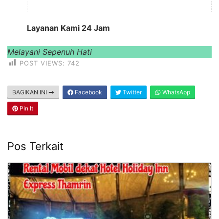
Layanan Kami 24 Jam
Melayani Sepenuh Hati
POST VIEWS:
742
BAGIKAN INI
Facebook
Twitter
WhatsApp
Pin It
Pos Terkait