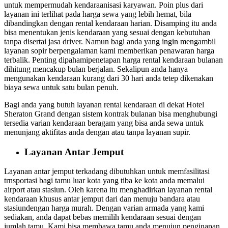
untuk mempermudah kendaraanisasi karyawan. Poin plus dari
layanan ini terlihat pada harga sewa yang lebih hemat, bila
dibandingkan dengan rental kendaraan harian. Disamping itu anda
bisa menentukan jenis kendaraan yang sesuai dengan kebutuhan
tanpa disertai jasa driver. Namun bagi anda yang ingin mengambil
layanan sopir berpengalaman kami memberikan penawaran harga
terbalik. Penting dipahamipenetapan harga rental kendaraan bulanan
dihitung mencakup bulan berjalan. Sekalipun anda hanya
mengunakan kendaraan kurang dari 30 hari anda tetep dikenakan
biaya sewa untuk satu bulan penuh.
Bagi anda yang butuh layanan rental kendaraan di dekat Hotel
Sheraton Grand dengan sistem kontrak bulanan bisa menghubungi
tersedia varian kendaraan beragam yang bisa anda sewa untuk
menunjang aktifitas anda dengan atau tanpa layanan supir.
Layanan Antar Jemput
Layanan antar jemput terkadang dibutuhkan untuk memfasilitasi
trnsportasi bagi tamu luar kota yang tiba ke kota anda memalui
airport atau stasiun. Oleh karena itu menghadirkan layanan rental
kendaraan khusus antar jemput dari dan menuju bandara atau
stasiundengan harga murah. Dengan varian armada yang kami
sediakan, anda dapat bebas memilih kendaraan sesuai dengan
jumlah tamu. Kami bisa membawa tamu anda menujun penginapan,