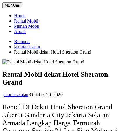
Langsung
MENU
ke
konten
Home
Rental Mobil
Pilihan Mobil
About
Beranda
jakarta selatan
Rental Mobil dekat Hotel Sheraton Grand
Rental Mobil dekat Hotel Sheraton
Grand
jakarta selatan
·
Oktober 26, 2020
Rental Di Dekat
Hotel Sheraton Grand
Jakarta Gandaria City Jakarta Selatan
Armada Lengkap Harga Termurah
Customer Service 24 Jam Siap Melayani