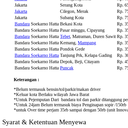
Jakarta
Serang Kota
Rp. 6
Jakarta
Cilegon, Merak
Rp. 7
Jakarta
Subang Kota
Rp. 7
Bandara
Soekarno Hatta
Bekasi Kota
Rp. 3
Bandara Soekarno Hatta
Pasar minggu, Cipayung
Rp. 3
Bandara
Soekarno Hatta
Tebet
, Matraman, Duren Sawit
Rp. 3
Bandara Soekarno Hatta
Kemang,
Mampang
Rp. 3
Bandara Soekarno Hatta
Pondok Gede
Rp. 3
Bandara Soekarno Hatta
Tanjung Prk, Kelapa Gading
Rp. 3
Bandara Soekarno Hatta
Depok, Beji, Citayam
Rp. 4
Bandara Soekarno Hatta
Puncak
Rp. 7
Keterangan :
*Belum termasuk bensin/tol/parkir/makan driver
*Keluar kota Berlaku wilayah Jawa Barat
*Untuk Pejemputan Dari bandara tol dan parkir ditanggung p
*Untuk 24jam Belum termasuk biaya Penginapan sopir /150rb
*untuk Over time perjam 35rb sampai dengan 50rb (unit Innov
Syarat & Ketentuan Menyewa