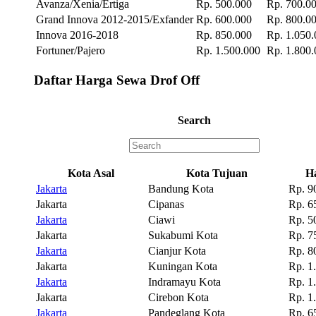
Avanza/Xenia/Ertiga
Rp. 500.000
Rp. 700.0
Grand Innova 2012-2015/Exfander
Rp. 600.000
Rp. 800.0
Innova 2016-2018
Rp. 850.000
Rp. 1.050.
Fortuner/Pajero
Rp. 1.500.000
Rp. 1.800.
Daftar Harga Sewa Drof Off
Search
Kota Asal
Kota Tujuan
H
Jakarta
Bandung Kota
Rp. 9
Jakarta
Cipanas
Rp. 6
Jakarta
Ciawi
Rp. 5
Jakarta
Sukabumi Kota
Rp. 7
Jakarta
Cianjur Kota
Rp. 8
Jakarta
Kuningan Kota
Rp. 1
Jakarta
Indramayu Kota
Rp. 1
Jakarta
Cirebon Kota
Rp. 1
Jakarta
Pandeglang Kota
Rp. 6