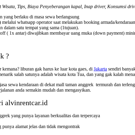
t Wisata, Tips, Biaya Penyeberangan kapal, Inap driver, Konsumsi driv
an yang berlaku di masa sewa berlangsung
) melalui whatsapp operator saat melakukan booking armada/kendaraan
n dalam satu tempat yang sama (1tujuan).
ff ( 1x antar) diwajibkan membayar uang muka (down payment) minimal
k ?
kemana? liburan gak harus ke luar kota gaes, di
Jakarta
sendiri banyak
narik salah satunya adalah wisata kota Tua, dan yang gak kalah mena
 jasa sewa kendaraan di dekat mall taman anggrek termurah dan terle
erjalanan anda semakin mudah dan mengasyikan.
 alvinrentcar.id
ggrek yang punya layanan berkualitas dan terpercaya
g punya alamat jelas dan tidak mengontrak