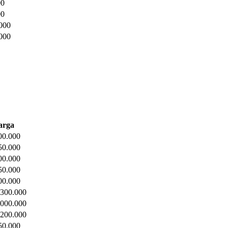
00
00
000
000
arga
00.000
50.000
00.000
50.000
00.000
.300.000
.000.000
.200.000
50.000