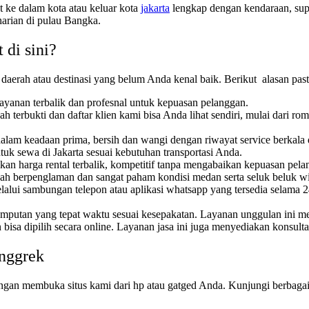
t ke dalam kota atau keluar kota
jakarta
lengkap dengan kendaraan, supi
arian di pulau Bangka.
 di sini?
 daerah atau destinasi yang belum Anda kenal baik. Berikut alasan pa
yanan terbalik dan profesnal untuk kepuasan pelanggan.
 terbukti dan daftar klien kami bisa Anda lihat sendiri, mulai dari
lam keadaan prima, bersih dan wangi dengan riwayat service berkala 
tuk sewa di Jakarta sesuai kebutuhan transportasi Anda.
n harga rental terbalik, kompetitif tanpa mengabaikan kepuasan pela
ah berpenglaman dan sangat paham kondisi medan serta seluk beluk wis
lui sambungan telepon atau aplikasi whatsapp yang tersedia selama 2
emputan yang tepat waktu sesuai kesepakatan. Layanan unggulan ini 
isa dipilih secara online. Layanan jasa ini juga menyediakan konsulta
Anggrek
gan membuka situs kami dari hp atau gatged Anda. Kunjungi berbagai te