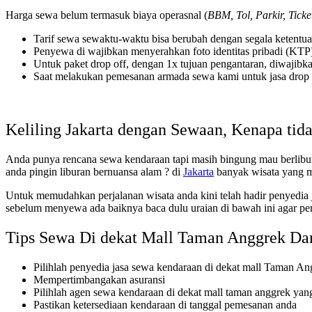
Harga sewa belum termasuk biaya operasnal (
BBM, Tol, Parkir, Ticke
Tarif sewa sewaktu-waktu bisa berubah dengan segala ketentu
Penyewa di wajibkan menyerahkan foto identitas pribadi (KTP
Untuk paket drop off, dengan 1x tujuan pengantaran, diwajibka
Saat melakukan pemesanan armada sewa kami untuk jasa drop o
Keliling Jakarta dengan Sewaan, Kenapa tida
Anda punya rencana sewa kendaraan tapi masih bingung mau berlibur 
anda pingin liburan bernuansa alam ? di
Jakarta
banyak wisata yang me
Untuk memudahkan perjalanan wisata anda kini telah hadir penyedia
sebelum menyewa ada baiknya baca dulu uraian di bawah ini agar p
Tips Sewa Di dekat Mall Taman Anggrek Dari
Pilihlah penyedia jasa sewa kendaraan di dekat mall Taman An
Mempertimbangakan asuransi
Pilihlah agen sewa kendaraan di dekat mall taman anggrek yan
Pastikan ketersediaan kendaraan di tanggal pemesanan anda