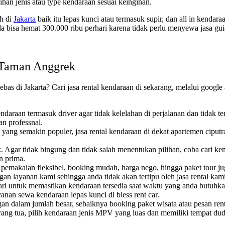
ihan jenis atau type kendaraan sesuai keinginan.
ah di
Jakarta
baik itu lepas kunci atau termasuk supir, dan all in kendar
 bisa hemat 300.000 ribu perhari karena tidak perlu menyewa jasa gui
l Taman Anggrek
ebas di Jakarta? Cari jasa rental kendaraan di sekarang, melalui googl
araan termasuk driver agar tidak kelelahan di perjalanan dan tidak terj
n professnal.
yang semakin populer, jasa rental kendaraan di dekat apartemen ciputr
Agar tidak bingung dan tidak salah menentukan pilihan, coba cari kenda
n prima.
 pemakaian fleksibel, booking mudah, harga nego, hingga paket tour jug
an layanan kami sehingga anda tidak akan tertipu oleh jasa rental kami
 untuk memastikan kendaraan tersedia saat waktu yang anda butuhkan 
nan sewa kendaraan lepas kunci di bless rent car.
an dalam jumlah besar, sebaiknya booking paket wisata atau pesan renta
ang tua, pilih kendaraan jenis MPV yang luas dan memiliki tempat d