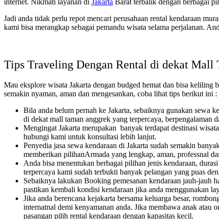
internet. Nikmati layanan di
Jakarta
Barat terbalik dengan berbagai pil
Jadi anda tidak perlu repot mencari perusahaan rental kendaraan mur
kami bisa merangkap sebagai pemandu wisata selama perjalanan. Anda
Tips Traveling Dengan Rental di dekat Mal
Mau eksplore wisata Jakarta dengan budged hemat dan bisa keliling b
semakin nyaman, aman dan mengesankan, coba lihat tips berikut ini :
Bila anda belum pernah ke Jakarta, sebaiknya gunakan sewa kend
di dekat mall taman anggrek yang terpercaya, berpengalaman da
Mengingat Jakarta merupakan banyak terdapat destinasi wisata 
hubungi kami untuk konsultasi lebih lanjut.
Penyedia jasa sewa kendaraan di Jakarta sudah semakin banyak. 
memberikan pilihanArmada yang lengkap, aman, professnal da
Anda bisa menentukan berbagai pilihan jenis kendaraan, durasi
terpercaya kami sudah terbukti banyak pelangan yang puas deng
Sebaiknya lakukan Booking pemesanan kendaraan jauh-jauh hari
pastikan kembali kondisi kendaraan jika anda menggunakan laya
Jika anda berencana kejakarta bersama keluarga besar, rombong
internatnal demi kenyamanan anda. Jika membawa anak atau or
pasangan pilih rental kendaraan dengan kapasitas kecil.