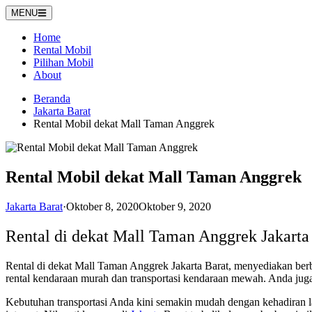
Langsung
MENU
ke
konten
Home
Rental Mobil
Pilihan Mobil
About
Beranda
Jakarta Barat
Rental Mobil dekat Mall Taman Anggrek
Rental Mobil dekat Mall Taman Anggrek
Jakarta Barat
·
Oktober 8, 2020
Oktober 9, 2020
Rental di dekat Mall Taman Anggrek Jakart
Rental di dekat Mall Taman Anggrek Jakarta Barat, menyediakan berb
rental kendaraan murah dan transportasi kendaraan mewah. Anda juga
Kebutuhan transportasi Anda kini semakin mudah dengan kehadiran 