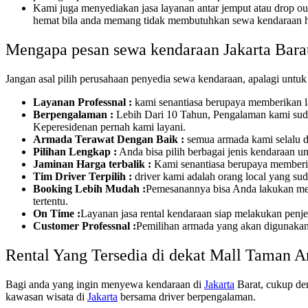
Kami juga menyediakan jasa layanan antar jemput atau drop ou
hemat bila anda memang tidak membutuhkan sewa kendaraan h
Mengapa pesan sewa kendaraan Jakarta Barat
Jangan asal pilih perusahaan penyedia sewa kendaraan, apalagi untuk
Layanan Professnal :
kami senantiasa berupaya memberikan la
Berpengalaman :
Lebih Dari 10 Tahun, Pengalaman kami sudah
Keperesidenan pernah kami layani.
Armada Terawat Dengan Baik :
semua armada kami selalu da
Pilihan Lengkap :
Anda bisa pilih berbagai jenis kendaraan un
Jaminan Harga terbalik :
Kami senantiasa berupaya memberika
Tim Driver Terpilih :
driver kami adalah orang local yang sud
Booking Lebih Mudah :
Pemesanannya bisa Anda lakukan mela
tertentu.
On Time :
Layanan jasa rental kendaraan siap melakukan penj
Customer Professnal :
Pemilihan armada yang akan digunakan b
Rental Yang Tersedia di dekat Mall Taman 
Bagi anda yang ingin menyewa kendaraan di
Jakarta
Barat, cukup den
kawasan wisata di
Jakarta
bersama driver berpengalaman.