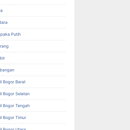
ra
dara
paka Putih
arang
bir
mbangan
il Bogor Barat
il Bogor Selatan
il Bogor Tengah
il Bogor Timur
il Bogor Utara