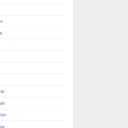
ur
ra
rat
sat
atan
mur