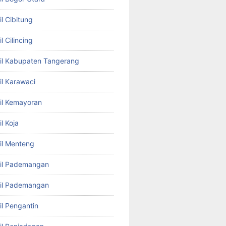
l Cibitung
l Cilincing
il Kabupaten Tangerang
il Karawaci
il Kemayoran
l Koja
il Menteng
bil Pademangan
bil Pademangan
il Pengantin