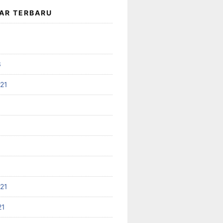
AR TERBARU
3
021
021
21