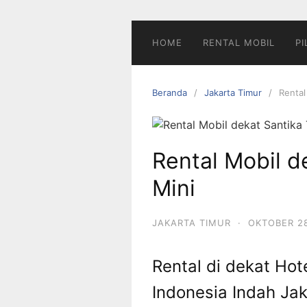
Langsung
ke
konten
HOME
RENTAL MOBIL
PI
Beranda
Jakarta Timur
Rental
Rental Mobil d
Mini
JAKARTA TIMUR
·
OKTOBER 28
Rental di dekat Hot
Indonesia Indah Ja