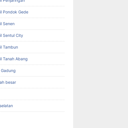
l Penjaringan
il Pondok Gede
il Senen
l Sentul City
il Tambun
il Tanah Abang
o Gadung
ah besar
selatan