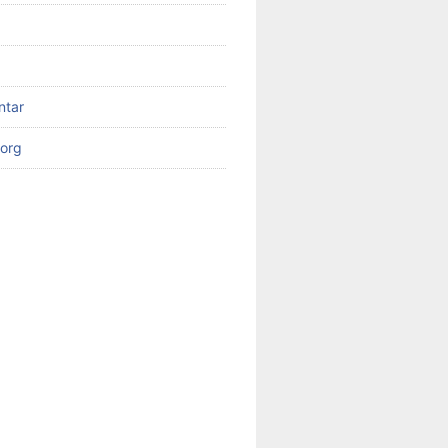
ntar
org