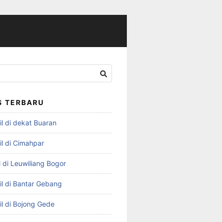
S TERBARU
l di dekat Buaran
il di Cimahpar
 di Leuwiliang Bogor
il di Bantar Gebang
il di Bojong Gede