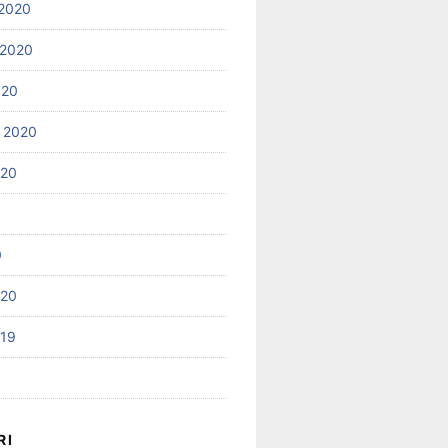
2020
 2020
020
 2020
020
0
020
019
RI