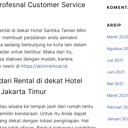
Profesnal Customer Service
KOMENT
ARSIP
tal di dekat Hotel Santika Taman Mini
Maret 202
r
membuat perjalanan anda semakin
da sedang berkunjung ke kota lain dalam
Agustus 2
dar untuk berlibur. Maka dari itu,
sa diakses dengan mudah, karena
Juli 2021
 resmi di
https://alvinrentcar.id
.
Juni 2021
ari Rental di dekat Hotel
Mei 2021
 Jakarta Timur
Maret 2021
tau wisata ke tempat jauh dari rumah tentu
Februari 2
emiliki kendaraan. Untuk itu Anda dapat
Januari 20
ng dekat dengan lokasi penginapan. Hal
n lebih efisien. Berikut beberapa kelebihan