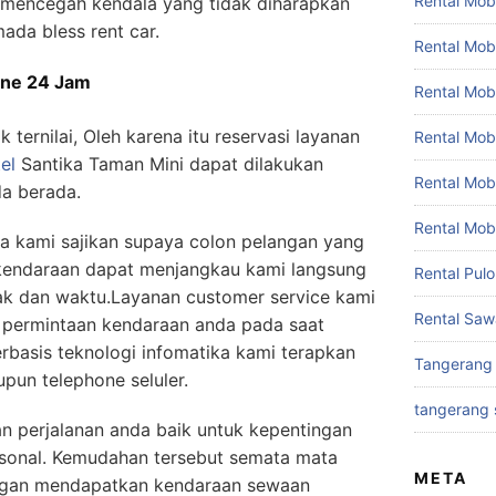
Rental Mobi
a mencegah kendala yang tidak diharapkan
ada bless rent car.
Rental Mob
ine 24 Jam
Rental Mob
 ternilai, Oleh karena itu reservasi layanan
Rental Mobi
el
Santika Taman Mini
dapat dilakukan
Rental Mob
a berada.
Rental Mob
 kami sajikan supaya colon pelangan yang
endaraan dapat menjangkau kami langsung
Rental Pul
rak dan waktu.Layanan customer service kami
Rental Saw
 permintaan kendaraan anda pada saat
basis teknologi infomatika kami terapkan
Tangerang
pun telephone seluler.
tangerang 
an perjalanan anda baik untuk kepentingan
sonal. Kemudahan tersebut semata mata
META
angan mendapatkan kendaraan sewaan