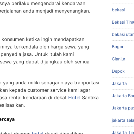
snya perilaku mengendarai kendaraan
bekasi
 perjalanan anda menjadi menyenangkan.
Bekasi Tim
bekasi uta
 konsumen ketika ingin mendapatkan
umnya terkendala oleh harga sewa yang
Bogor
penyedia jasa. Untuk itulah kami
Cianjur
sewa yang dapat dijangkau oleh semua
Depok
 yang anda miliki sebagai biaya tranportasi
Jakarta
sikan kepada customer service kami agar
Jakarta Ba
asa rental kendaraan di dekat
Hotel
Santika
ealisasikan.
Jakarta pu
ercaya
jakarta sel
Jakarta Ti
 dekat dengan
hotel
dapat dipastikan