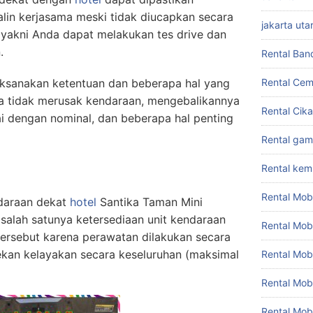
alin kerjasama meski tidak diucapkan secara
jakarta uta
 yakni Anda dapat melakukan tes drive dan
.
Rental Ban
ksanakan ketentuan dan beberapa hal yang
Rental Cem
aja tidak merusak kendaraan, mengebalikannya
Rental Cik
i dengan nominal, dan beberapa hal penting
Rental gam
Rental ke
Rental Mob
ndaraan dekat
hotel
Santika Taman Mini
salah satunya ketersediaan unit kendaraan
Rental Mob
 tersebut karena perawatan dilakukan secara
ekan kelayakan secara keseluruhan (maksimal
Rental Mob
Rental Mob
Rental Mob