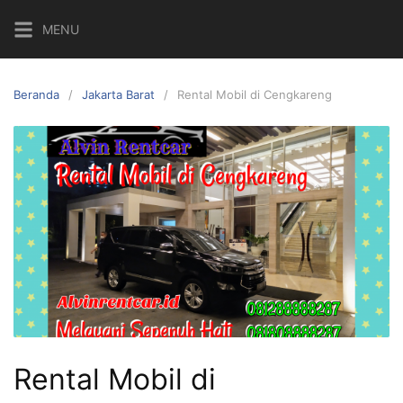
Langsung
MENU
ke
konten
Beranda
Jakarta Barat
Rental Mobil di Cengkareng
Rental Mobil di