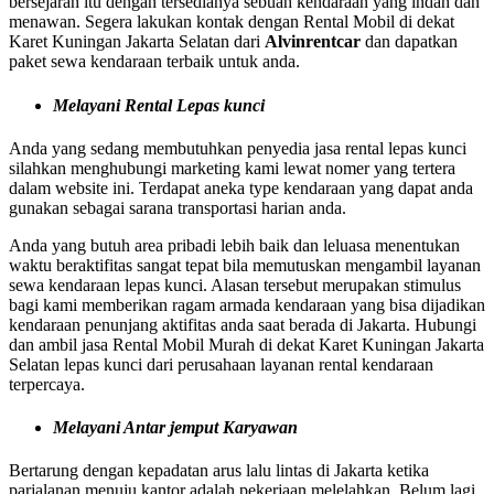
bersejarah itu dengan tersedianya sebuah kendaraan yang indah dan
menawan. Segera lakukan kontak dengan Rental Mobil di dekat
Karet Kuningan Jakarta Selatan dari
Alvinrentcar
dan dapatkan
paket sewa kendaraan terbaik untuk anda.
Melayani Rental Lepas kunci
Anda yang sedang membutuhkan penyedia jasa rental lepas kunci
silahkan menghubungi marketing kami lewat nomer yang tertera
dalam website ini. Terdapat aneka type kendaraan yang dapat anda
gunakan sebagai sarana transportasi harian anda.
Anda yang butuh area pribadi lebih baik dan leluasa menentukan
waktu beraktifitas sangat tepat bila memutuskan mengambil layanan
sewa kendaraan lepas kunci. Alasan tersebut merupakan stimulus
bagi kami memberikan ragam armada kendaraan yang bisa dijadikan
kendaraan penunjang aktifitas anda saat berada di Jakarta. Hubungi
dan ambil jasa Rental Mobil Murah di dekat Karet Kuningan Jakarta
Selatan lepas kunci dari perusahaan layanan rental kendaraan
terpercaya.
Melayani Antar jemput Karyawan
Bertarung dengan kepadatan arus lalu lintas di Jakarta ketika
parjalanan menuju kantor adalah pekerjaan melelahkan. Belum lagi,