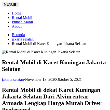
Langsung
MENU
ke
konten
Home
Rental Mobil
Pilihan Mobil
About
Beranda
jakarta selatan
Rental Mobil di Karet Kuningan Jakarta Selatan
Rental Mobil di Karet Kuningan Jakarta
Selatan
jakarta selatan
·
November 13, 2020
Oktober 5, 2021
Rental Mobil di dekat Karet Kuningan
Jakarta Selatan Dari Alvinrentcar
Armada Lengkap Harga Murah Driver
Profesional