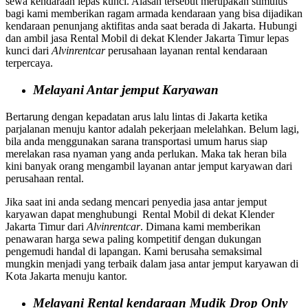
sewa kendaraan lepas kunci. Alasan tersebut merupakan stimulus
bagi kami memberikan ragam armada kendaraan yang bisa dijadikan
kendaraan penunjang aktifitas anda saat berada di Jakarta. Hubungi
dan ambil jasa Rental Mobil di dekat Klender Jakarta Timur lepas
kunci dari
Alvinrentcar
perusahaan layanan rental kendaraan
terpercaya.
Melayani Antar jemput Karyawan
Bertarung dengan kepadatan arus lalu lintas di Jakarta ketika
parjalanan menuju kantor adalah pekerjaan melelahkan. Belum lagi,
bila anda menggunakan sarana transportasi umum harus siap
merelakan rasa nyaman yang anda perlukan. Maka tak heran bila
kini banyak orang mengambil layanan antar jemput karyawan dari
perusahaan rental.
Jika saat ini anda sedang mencari penyedia jasa antar jemput
karyawan dapat menghubungi Rental Mobil di dekat Klender
Jakarta Timur dari
Alvinrentcar
. Dimana kami memberikan
penawaran harga sewa paling kompetitif dengan dukungan
pengemudi handal di lapangan. Kami berusaha semaksimal
mungkin menjadi yang terbaik dalam jasa antar jemput karyawan di
Kota Jakarta menuju kantor.
Melayani Rental kendaraan Mudik Drop Only