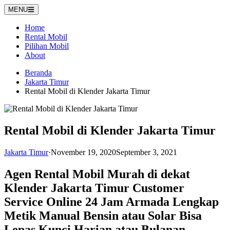
Langsung
MENU
ke
konten
Home
Rental Mobil
Pilihan Mobil
About
Beranda
Jakarta Timur
Rental Mobil di Klender Jakarta Timur
Rental Mobil di Klender Jakarta Timur
Jakarta Timur
·
November 19, 2020
September 3, 2021
Agen Rental Mobil Murah di dekat
Klender Jakarta Timur Customer
Service Online 24 Jam Armada Lengkap
Metik Manual Bensin atau Solar Bisa
Lepas Kunci Harian atau Bulanan