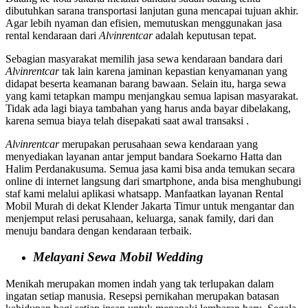
dibutuhkan sarana transportasi lanjutan guna mencapai tujuan akhir.
Agar lebih nyaman dan efisien, memutuskan menggunakan jasa
rental kendaraan dari
Alvinrentcar
adalah keputusan tepat.
Sebagian masyarakat memilih jasa sewa kendaraan bandara dari
Alvinrentcar
tak lain karena jaminan kepastian kenyamanan yang
didapat beserta keamanan barang bawaan. Selain itu, harga sewa
yang kami tetapkan mampu menjangkau semua lapisan masyarakat.
Tidak ada lagi biaya tambahan yang harus anda bayar dibelakang,
karena semua biaya telah disepakati saat awal transaksi .
Alvinrentcar
merupakan perusahaan sewa kendaraan yang
menyediakan layanan antar jemput bandara Soekarno Hatta dan
Halim Perdanakusuma. Semua jasa kami bisa anda temukan secara
online di internet langsung dari smartphone, anda bisa menghubungi
staf kami melalui aplikasi whatsapp. Manfaatkan layanan Rental
Mobil Murah di dekat Klender Jakarta Timur untuk mengantar dan
menjemput relasi perusahaan, keluarga, sanak family, dari dan
menuju bandara dengan kendaraan terbaik.
Melayani Sewa Mobil Wedding
Menikah merupakan momen indah yang tak terlupakan dalam
ingatan setiap manusia. Resepsi pernikahan merupakan batasan