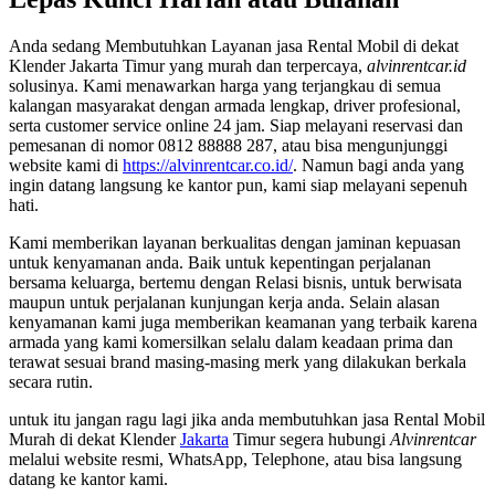
Anda sedang Membutuhkan Layanan jasa Rental Mobil di dekat
Klender Jakarta Timur yang murah dan terpercaya,
alvinrentcar.id
solusinya. Kami menawarkan harga yang terjangkau di semua
kalangan masyarakat dengan armada lengkap, driver profesional,
serta customer service online 24 jam. Siap melayani reservasi dan
pemesanan di nomor 0812 88888 287, atau bisa mengunjunggi
website kami di
https://alvinrentcar.co.id/
. Namun bagi anda yang
ingin datang langsung ke kantor pun, kami siap melayani sepenuh
hati.
Kami memberikan layanan berkualitas dengan jaminan kepuasan
untuk kenyamanan anda. Baik untuk kepentingan perjalanan
bersama keluarga, bertemu dengan Relasi bisnis, untuk berwisata
maupun untuk perjalanan kunjungan kerja anda. Selain alasan
kenyamanan kami juga memberikan keamanan yang terbaik karena
armada yang kami komersilkan selalu dalam keadaan prima dan
terawat sesuai brand masing-masing merk yang dilakukan berkala
secara rutin.
untuk itu jangan ragu lagi jika anda membutuhkan jasa Rental Mobil
Murah di dekat Klender
Jakarta
Timur segera hubungi
Alvinrentcar
melalui website resmi, WhatsApp, Telephone, atau bisa langsung
datang ke kantor kami.