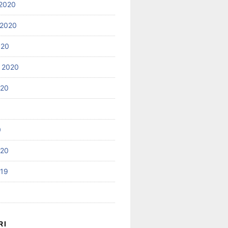
2020
 2020
020
 2020
020
0
020
019
RI