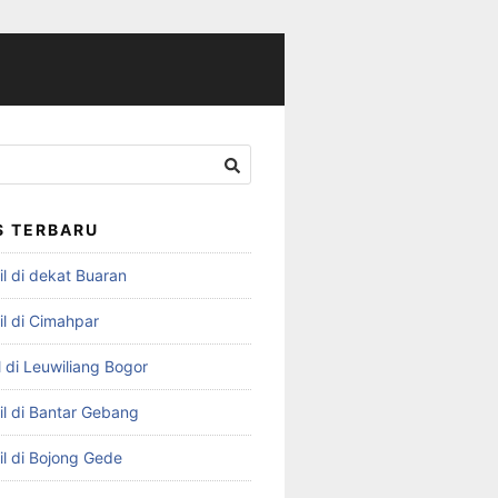
S TERBARU
l di dekat Buaran
il di Cimahpar
 di Leuwiliang Bogor
il di Bantar Gebang
il di Bojong Gede