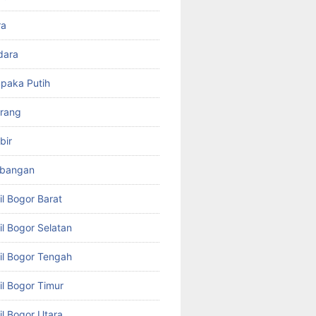
ra
dara
paka Putih
arang
bir
mbangan
il Bogor Barat
il Bogor Selatan
il Bogor Tengah
il Bogor Timur
il Bogor Utara