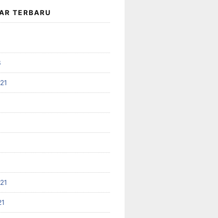
AR TERBARU
3
021
021
21