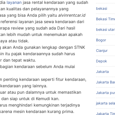
edia
layanan
jasa rental kendaraan yang sudah
bekasi
kan kualitas dan pelayanannya yang
sa yang bisa Anda pilih yaitu
alvinrentcar.id
Bekasi Tim
eferensi layanan jasa sewa kendaraan dari
erapa review yang sudah ada Dari hasil
bekasi uta
kan lebih mudah untuk menemukan apakah
Bogor
caya atau tidak.
ng akan Anda gunakan lengkap dengan STNK
Cianjur
ain itu pajak kendaraannya sudah harus
r dan tepat waktu.
Depok
a bagian kendaraan sebelum Anda mulai
Jakarta
n penting kendaraan seperti fitur kendaraan,
Jakarta Ba
kendaraan yang lainnya.
luar atau pun dalamnya untuk memastikan
Jakarta pu
 dan siap untuk di Kemudi kan.
jakarta sel
arus menghindari kemungkinan terjadinya
karena mesin kendaraan kurang prima.
Jakarta Ti