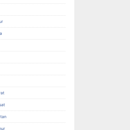
ur
ra
rat
sat
atan
mur