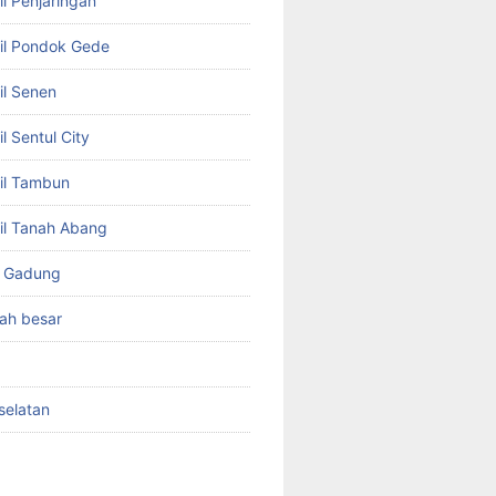
l Penjaringan
il Pondok Gede
il Senen
l Sentul City
il Tambun
il Tanah Abang
o Gadung
ah besar
selatan