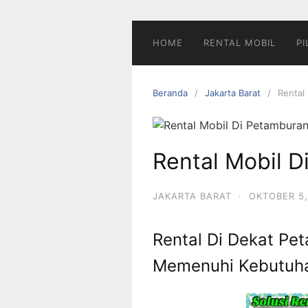
Langsung
ke
konten
HOME
RENTAL MOBIL
PI
Beranda
Jakarta Barat
Rental
Rental Mobil 
JAKARTA BARAT
·
OKTOBER 5,
Rental Di Dekat Pe
Memenuhi Kebutuha