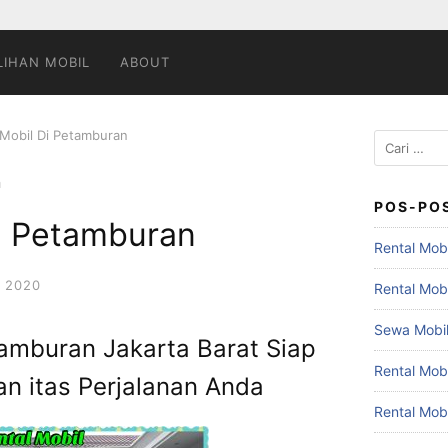
LIHAN MOBIL
ABOUT
 Mobil Di Petamburan
Cari
untuk:
POS-PO
Di Petamburan
Rental Mobi
 2020
Rental Mob
Sewa Mobil
tamburan Jakarta Barat Siap
Rental Mob
n itas Perjalanan Anda
Rental Mob