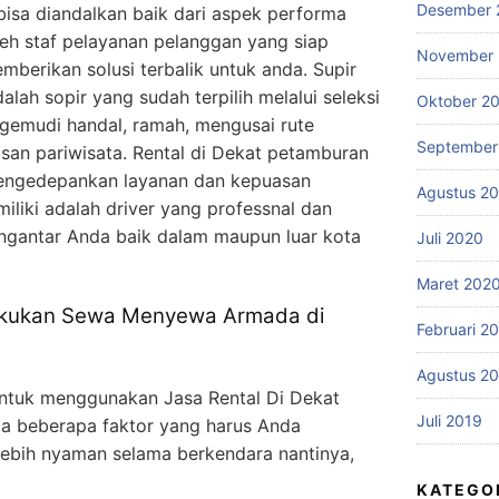
Desember 
isa diandalkan baik dari aspek performa
eh staf pelayanan pelanggan yang siap
November
erikan solusi terbalik untuk anda. Supir
ah sopir yang sudah terpilih melalui seleksi
Oktober 2
gemudi handal, ramah, mengusai rute
September
san pariwisata. Rental di Dekat petamburan
ngedepankan layanan dan kepuasan
Agustus 2
iliki adalah driver yang professnal dan
gantar Anda baik dalam maupun luar kota
Juli 2020
Maret 202
akukan Sewa Menyewa Armada di
Februari 2
Agustus 2
tuk menggunakan Jasa Rental Di Dekat
Juli 2019
da beberapa faktor yang harus Anda
lebih nyaman selama berkendara nantinya,
KATEGO