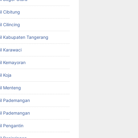
l Cibitung
l Cilincing
il Kabupaten Tangerang
il Karawaci
il Kemayoran
l Koja
il Menteng
bil Pademangan
bil Pademangan
il Pengantin