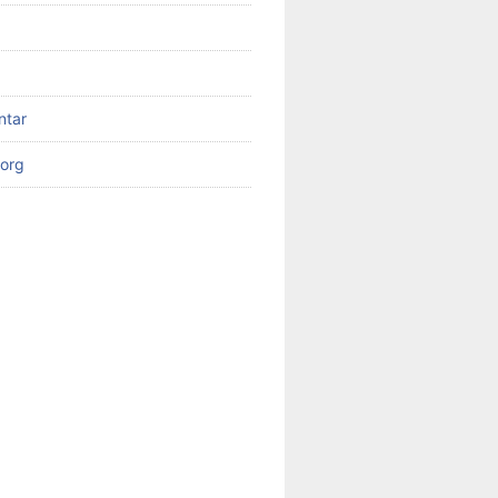
ntar
org