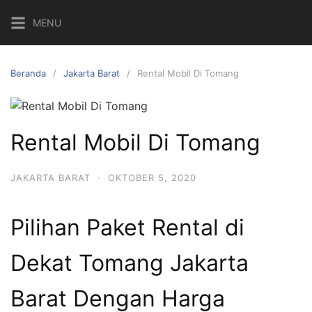
Langsung
MENU
ke
konten
Beranda
Jakarta Barat
Rental Mobil Di Tomang
Rental Mobil Di Tomang
JAKARTA BARAT
·
OKTOBER 5, 2020
Pilihan Paket Rental di
Dekat Tomang Jakarta
Barat Dengan Harga