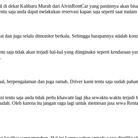
il di dekat Kalibaru Murah dari AlvinRentCar yang pastinnya akan bi
entu saja anda dapat melakukan reservasi kapan saja seperti saat mal
t dan juga selalu dimonitor berkala. Sehingga harapannya adalah kondis
tu saja tidak akan terjadi hal-hal yang diinginakn seperti kendaraan y
a.
al, berpengalaman dan juga ramah. Driver kami tentu saja sudah paha
 tentu saja anda tidak perlu khawatir lagi jika sewaktu-waktu terjadi 
mudah. Oleh karena itu jangan ragu lagi untuk memesan jasa sewa Renta
ualitas yang murahan. Hal ini karena setiap armada yang dimiliki oleh