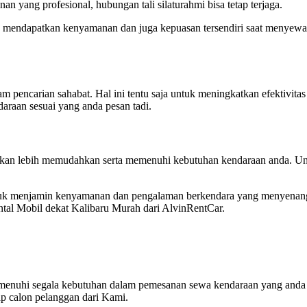
yang profesional, hubungan tali silaturahmi bisa tetap terjaga.
sa mendapatkan kenyamanan dan juga kepuasan tersendiri saat menyewa
m pencarian sahabat. Hal ini tentu saja untuk meningkatkan efektivitas
daraan sesuai yang anda pesan tadi.
an lebih memudahkan serta memenuhi kebutuhan kendaraan anda. Untuk
uk menjamin kenyamanan dan pengalaman berkendara yang menyenangk
al Mobil dekat Kalibaru Murah dari AlvinRentCar.
enuhi segala kebutuhan dalam pemesanan sewa kendaraan yang anda l
ap calon pelanggan dari Kami.