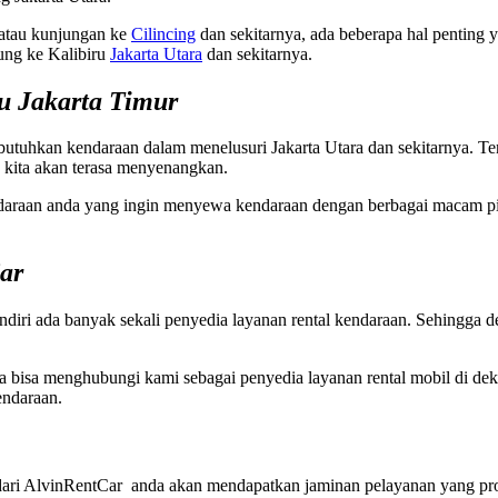
 atau kunjungan ke
Cilincing
dan sekitarnya, ada beberapa hal penting 
ung ke Kalibiru
Jakarta Utara
dan sekitarnya.
u Jakarta Timur
uhkan kendaraan dalam menelusuri Jakarta Utara dan sekitarnya. Ten
n kita akan terasa menyenangkan.
daraan anda yang ingin menyewa kendaraan dengan berbagai macam pili
Car
endiri ada banyak sekali penyedia layanan rental kendaraan. Sehingga de
 bisa menghubungi kami sebagai penyedia layanan rental mobil di dekat
endaraan.
ari AlvinRentCar anda akan mendapatkan jaminan pelayanan yang prof