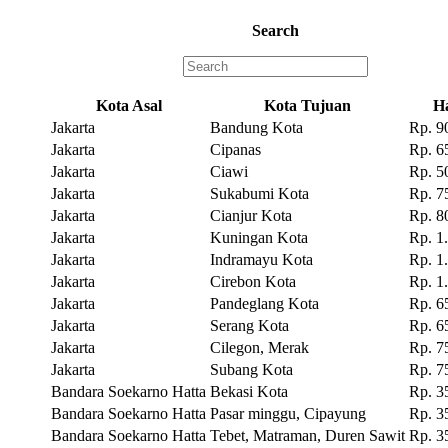
Search
Kota Asal
Kota Tujuan
H
Jakarta
Bandung Kota
Rp. 9
Jakarta
Cipanas
Rp. 6
Jakarta
Ciawi
Rp. 5
Jakarta
Sukabumi Kota
Rp. 7
Jakarta
Cianjur Kota
Rp. 8
Jakarta
Kuningan Kota
Rp. 1
Jakarta
Indramayu Kota
Rp. 1
Jakarta
Cirebon Kota
Rp. 1
Jakarta
Pandeglang Kota
Rp. 6
Jakarta
Serang Kota
Rp. 6
Jakarta
Cilegon, Merak
Rp. 7
Jakarta
Subang Kota
Rp. 7
Bandara Soekarno Hatta
Bekasi Kota
Rp. 3
Bandara Soekarno Hatta
Pasar minggu, Cipayung
Rp. 3
Bandara Soekarno Hatta
Tebet, Matraman, Duren Sawit
Rp. 3