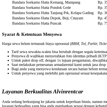
Bandara Soekarno Hatta
Kemang, Mampang
Rp. 3
Bandara Soekarno Hatta
Pondok Gede
Rp. 3
Bandara Soekarno Hatta
Tanjung Prk, Kelapa Gading
Rp. 3
Bandara Soekarno Hatta
Depok, Beji, Citayam
Rp. 4
Bandara Soekarno Hatta
Puncak
Rp. 7
Syarat & Ketentuan Menyewa
Harga sewa belum termasuk biaya operasnal (
BBM, Tol, Parkir, Ticke
Tarif sewa sewaktu-waktu bisa berubah dengan segala ketentua
Penyewa di wajibkan menyerahkan foto identitas pribadi (KTP
Untuk paket drop off, dengan 1x tujuan pengantaran, diwajibka
Saat melakukan pemesanan armadarental kami untuk jasa drop o
Bagi anda yang menyewa kendaraan secara harian belom terma
Untuk penyewa yang melebihi jam operasnal sesuai kesepakata
Layanan Berkualitas Alvinrentcar
Anda sedang berkunjung ke jakarta untuk keperluan bisnis, namun me
layanan berkualitas yang bisa anda manfaatkan sesuai dengan kebutuha