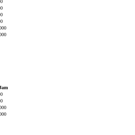
00
00
00
00
000
000
 Jam
00
00
000
000