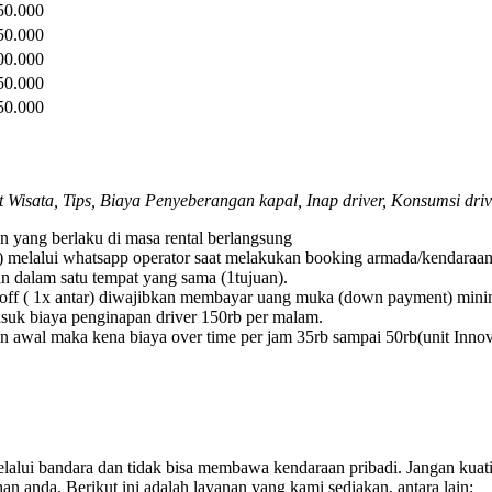
50.000
50.000
00.000
50.000
50.000
t Wisata, Tips, Biaya Penyeberangan kapal, Inap driver, Konsumsi driv
n yang berlaku di masa rental berlangsung
) melalui whatsapp operator saat melakukan booking armada/kendaraan
n dalam satu tempat yang sama (1tujuan).
ff ( 1x antar) diwajibkan membayar uang muka (down payment) minimal
suk biaya penginapan driver 150rb per malam.
n awal maka kena biaya over time per jam 35rb sampai 50rb(unit Inno
lalui bandara dan tidak bisa membawa kendaraan pribadi. Jangan kuat
n anda. Berikut ini adalah layanan yang kami sediakan, antara lain: