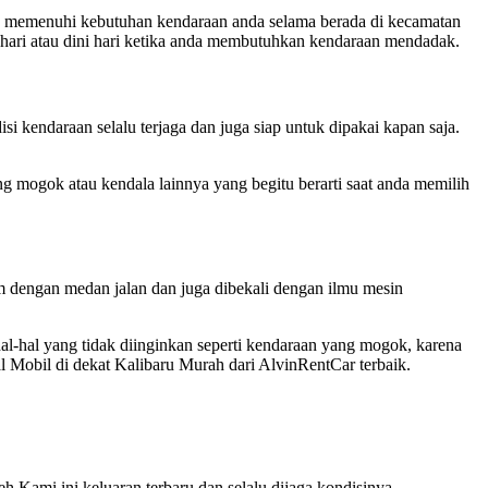
sa memenuhi kebutuhan kendaraan anda selama berada di kecamatan
am hari atau dini hari ketika anda membutuhkan kendaraan mendadak.
i kendaraan selalu terjaga dan juga siap untuk dipakai kapan saja.
ang mogok atau kendala lainnya yang begitu berarti saat anda memilih
m dengan medan jalan dan juga dibekali dengan ilmu mesin
hal-hal yang tidak diinginkan seperti kendaraan yang mogok, karena
l Mobil di dekat Kalibaru Murah dari AlvinRentCar terbaik.
 Kami ini keluaran terbaru dan selalu dijaga kondisinya.