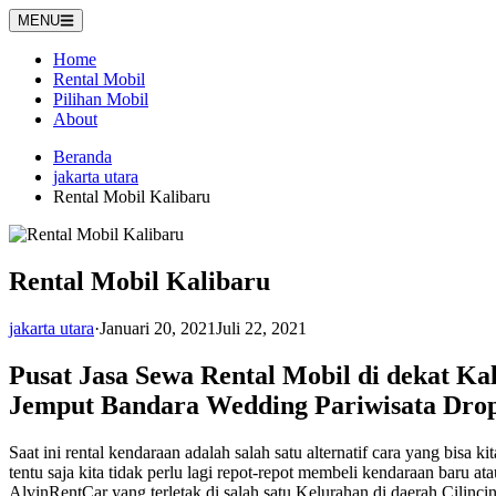
Langsung
MENU
ke
konten
Home
Rental Mobil
Pilihan Mobil
About
Beranda
jakarta utara
Rental Mobil Kalibaru
Rental Mobil Kalibaru
jakarta utara
·
Januari 20, 2021
Juli 22, 2021
Pusat Jasa Sewa Rental Mobil di dekat K
Jemput Bandara Wedding Pariwisata Dro
Saat ini rental kendaraan adalah salah satu alternatif cara yang bis
tentu saja kita tidak perlu lagi repot-repot membeli kendaraan baru a
AlvinRentCar yang terletak di salah satu Kelurahan di daerah Cilincin