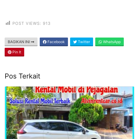
POST VIEWS:
913
BAGIKAN INI
Facebook
Twitter
WhatsApp
Pin It
Pos Terkait