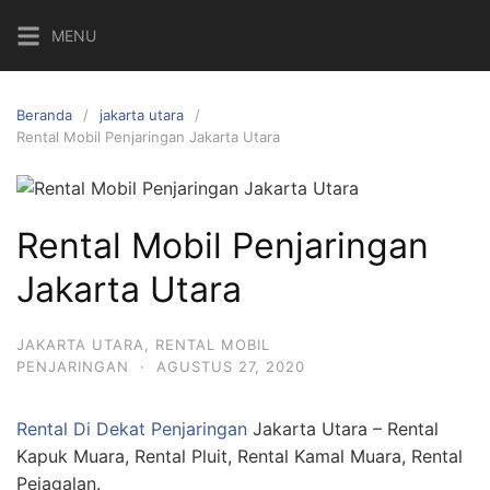
Langsung
MENU
ke
konten
Beranda
jakarta utara
Rental Mobil Penjaringan Jakarta Utara
Rental Mobil Penjaringan
Jakarta Utara
JAKARTA UTARA
,
RENTAL MOBIL
PENJARINGAN
·
AGUSTUS 27, 2020
Rental Di Dekat Penjaringan
Jakarta Utara – Rental
Kapuk Muara, Rental Pluit, Rental Kamal Muara, Rental
Pejagalan.