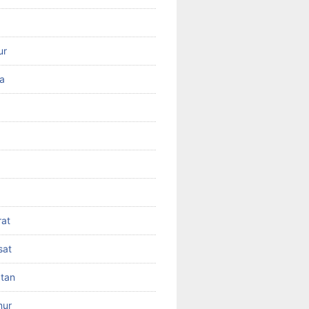
ur
ra
rat
sat
atan
mur