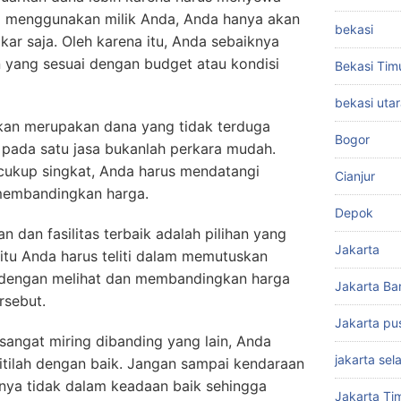
da menggunakan milik Anda, Anda hanya akan
bekasi
ar saja. Oleh karena itu, Anda sebaiknya
n yang sesuai dengan budget atau kondisi
Bekasi Tim
bekasi uta
kan merupakan dana yang tidak terduga
Bogor
 pada satu jasa bukanlah perkara mudah.
cukup singkat, Anda harus mendatangi
Cianjur
membandingkan harga.
Depok
 dan fasilitas terbaik adalah pilihan yang
Jakarta
 itu Anda harus teliti dalam memutuskan
ah dengan melihat dan membandingkan harga
Jakarta Ba
rsebut.
Jakarta pu
sangat miring dibanding yang lain, Anda
jakarta sel
itilah dengan baik. Jangan sampai kendaraan
inya tidak dalam keadaan baik sehingga
Jakarta Ti