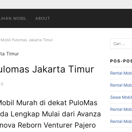
LIHAN MOBIL
ABOUT
 Mobil Pulomas Jakarta Timur
Cari
untuk:
POS-PO
ulomas Jakarta Timur
Rental Mobi
20
Rental Mob
Sewa Mobil
Mobil Murah di dekat PuloMas
Rental Mob
da Lengkap Mulai dari Avanza
Rental Mob
nnova Reborn Venturer Pajero