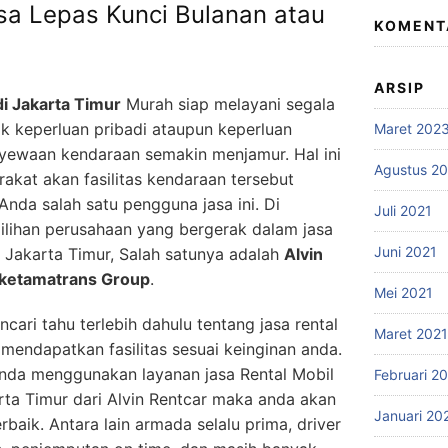
isa Lepas Kunci Bulanan atau
KOMENT
ARSIP
i Jakarta Timur
Murah siap melayani segala
ik keperluan pribadi ataupun keperluan
Maret 202
enyewaan kendaraan semakin menjamur. Hal ini
Agustus 2
kat akan fasilitas kendaraan tersebut
nda salah satu pengguna jasa ini. Di
Juli 2021
ilihan perusahaan yang bergerak dalam jasa
Juni 2021
s Jakarta Timur, Salah satunya adalah
Alvin
ketamatrans Group
.
Mei 2021
cari tahu terlebih dahulu tentang jasa rental
Maret 2021
mendapatkan fasilitas sesuai keinginan anda.
anda menggunakan layanan jasa Rental Mobil
Februari 2
ta Timur dari Alvin Rentcar maka anda akan
Januari 20
baik. Antara lain armada selalu prima, driver