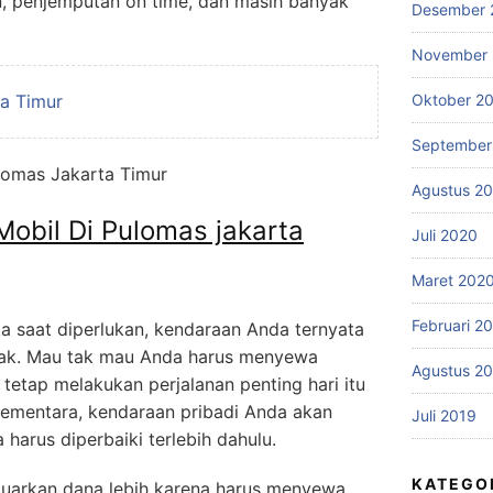
, penjemputan on time, dan masih banyak
Desember 
November
ta Timur
Oktober 2
September
Agustus 2
Mobil Di Pulomas jakarta
Juli 2020
Maret 202
Februari 2
ka saat diperlukan, kendaraan Anda ternyata
usak. Mau tak mau Anda harus menyewa
Agustus 2
tetap melakukan perjalanan penting hari itu
Sementara, kendaraan pribadi Anda akan
Juli 2019
harus diperbaiki terlebih dahulu.
KATEGO
luarkan dana lebih karena harus menyewa