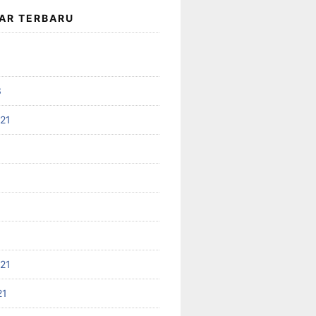
AR TERBARU
3
021
021
21