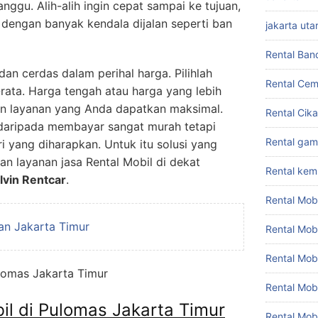
nggu. Alih-alih ingin cepat sampai ke tujuan,
dengan banyak kendala dijalan seperti ban
jakarta uta
Rental Ban
 dan cerdas dalam perihal harga. Pilihlah
Rental Cem
-rata. Harga tengah atau harga yang lebih
 dan layanan yang Anda dapatkan maksimal.
Rental Cik
 daripada membayar sangat murah tetapi
Rental gam
ri yang diharapkan. Untuk itu solusi yang
n layanan jasa Rental Mobil di dekat
Rental ke
lvin Rentcar
.
Rental Mob
gan Jakarta Timur
Rental Mob
Rental Mob
Rental Mob
il di Pulomas Jakarta Timur
Rental Mob