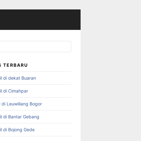
S TERBARU
l di dekat Buaran
il di Cimahpar
 di Leuwiliang Bogor
il di Bantar Gebang
il di Bojong Gede