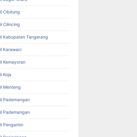
l Cibitung
l Cilincing
il Kabupaten Tangerang
il Karawaci
il Kemayoran
l Koja
il Menteng
bil Pademangan
bil Pademangan
il Pengantin