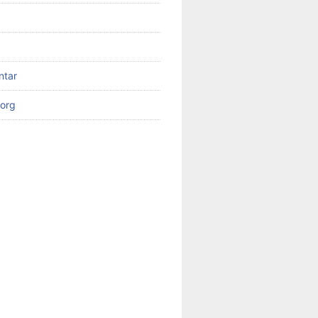
ntar
org