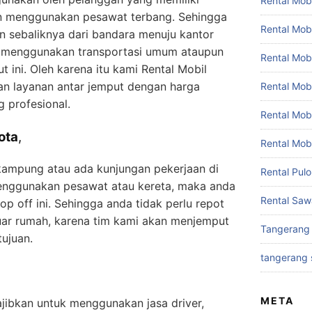
Rental Mobi
an menggunakan pesawat terbang. Sehingga
Rental Mob
n sebaliknya dari bandara menuju kantor
s menggunakan transportasi umum ataupun
Rental Mob
t ini. Oleh karena itu kami Rental Mobil
n layanan antar jemput dengan harga
Rental Mobi
g profesional.
Rental Mob
ota
,
Rental Mob
kampung atau ada kunjungan pekerjaan di
Rental Pul
menggunakan pesawat atau kereta, maka anda
Rental Saw
p off ini. Sehingga anda tidak perlu repot
ar rumah, karena tim kami akan menjemput
Tangerang
ujuan.
tangerang 
META
jibkan untuk menggunakan jasa driver,