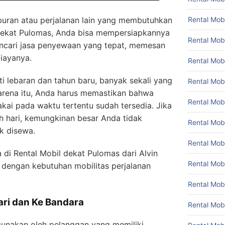
iburan atau perjalanan lain yang membutuhkan
Rental Mobi
 dekat Pulomas, Anda bisa mempersiapkannya
Rental Mobi
encari jasa penyewaan yang tepat, memesan
iayanya.
Rental Mob
rti lebaran dan tahun baru, banyak sekali yang
Rental Mob
arena itu, Anda harus memastikan bahwa
Rental Mob
ai pada waktu tertentu sudah tersedia. Jika
h hari, kemungkinan besar Anda tidak
Rental Mobi
k disewa.
Rental Mob
 di Rental Mobil dekat Pulomas dari Alvin
Rental Mo
i dengan kebutuhan mobilitas perjalanan
Rental Mo
ri dan Ke Bandara
Rental Mob
igunakan oleh pelanggan yang memiliki