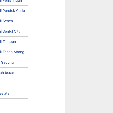
l Penjaringan
il Pondok Gede
il Senen
l Sentul City
il Tambun
il Tanah Abang
o Gadung
ah besar
selatan