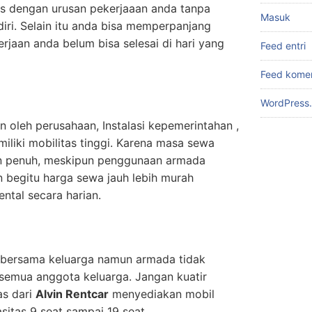
us dengan urusan pekerjaaan anda tanpa
Masuk
iri. Selain itu anda bisa memperpanjang
rjaan anda belum bisa selesai di hari yang
Feed entri
Feed kome
WordPress.
n oleh perusahaan, Instalasi kepemerintahan ,
liki mobilitas tinggi. Karena masa sewa
lan penuh, meskipun penggunaan armada
n begitu harga sewa jauh lebih murah
tal secara harian.
r bersama keluarga namun armada tidak
emua anggota keluarga. Jangan kuatir
as dari
Alvin Rentcar
menyediakan mobil
sitas 9 seat sampai 19 seat.