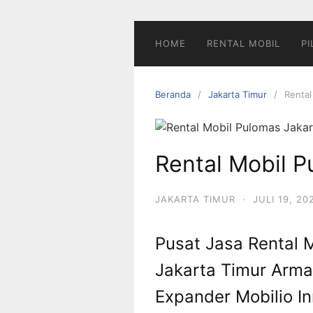
Langsung
ke
konten
HOME
RENTAL MOBIL
PI
Beranda
Jakarta Timur
Rental
Rental Mobil P
JAKARTA TIMUR
·
JULI 19, 20
Pusat Jasa Rental 
Jakarta Timur Arma
Expander Mobilio I