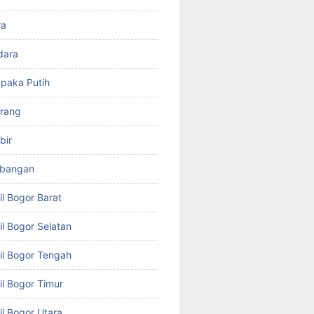
ra
dara
paka Putih
arang
bir
mbangan
il Bogor Barat
il Bogor Selatan
il Bogor Tengah
il Bogor Timur
il Bogor Utara