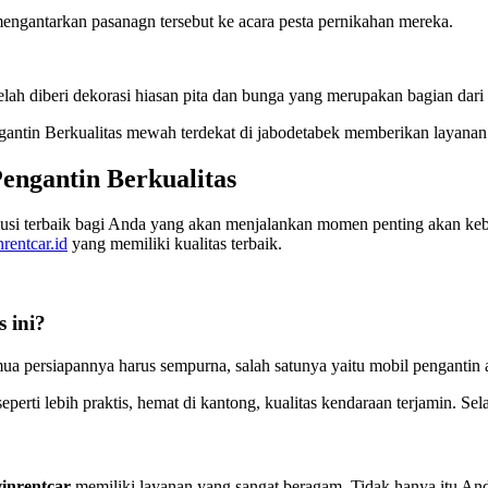
gantarkan pasanagn tersebut ke acara pesta pernikahan mereka.
ah diberi dekorasi hiasan pita dan bunga yang merupakan bagian dari
antin Berkualitas mewah terdekat di jabodetabek memberikan layanan 
engantin Berkualitas
lusi terbaik bagi Anda yang akan menjalankan momen penting akan keba
nrentcar.id
yang memiliki kualitas terbaik.
s ini?
a persiapannya harus sempurna, salah satunya yaitu mobil pengantin 
i lebih praktis, hemat di kantong, kualitas kendaraan terjamin. Selain 
inrentcar
memiliki layanan yang sangat beragam. Tidak hanya itu And