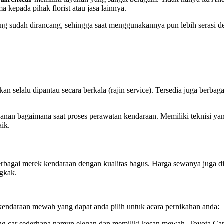
a kepada pihak florist atau jasa lainnya.
 yang sudah dirancang, sehingga saat menggunakannya pun lebih serasi
n selalu dipantau secara berkala (rajin service). Tersedia juga berbagai
yanan bagaimana saat proses perawatan kendaraan. Memiliki teknisi y
aik.
bagai merek kendaraan dengan kualitas bagus. Harga sewanya juga di
ngkak.
 kendaraan mewah yang dapat anda pilih untuk acara pernikahan anda:
g car sederhana namun elegan dan memiliki kesan mewah, Toyota Camr