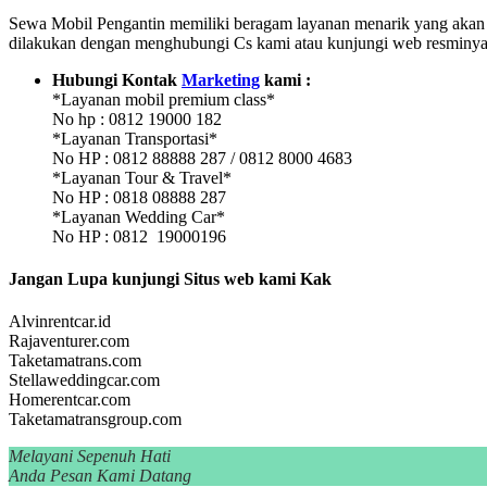
Sewa Mobil Pengantin memiliki beragam layanan menarik yang akan me
dilakukan dengan menghubungi Cs kami atau kunjungi web resminy
Hubungi Kontak
Marketing
kami :
*Layanan mobil premium class*
No hp : 0812 19000 182
*Layanan Transportasi*
No HP : 0812 88888 287 / 0812 8000 4683
*Layanan Tour & Travel*
No HP : 0818 08888 287
*Layanan Wedding Car*
No HP : 0812 19000196
Jangan Lupa kunjungi Situs web kami Kak
Alvinrentcar.id
Rajaventurer.com
Taketamatrans.com
Stellaweddingcar.com
Homerentcar.com
Taketamatransgroup.com
Melayani Sepenuh Hati
Anda Pesan Kami Datang