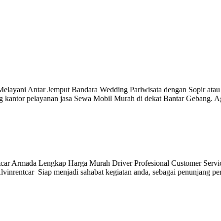
 Melayani Antar Jemput Bandara Wedding Pariwisata dengan Sopir at
kantor pelayanan jasa Sewa Mobil Murah di dekat Bantar Gebang. Ag
ntcar Armada Lengkap Harga Murah Driver Profesional Customer Servic
lvinrentcar Siap menjadi sahabat kegiatan anda, sebagai penunjang per