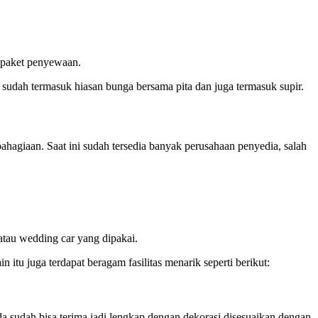
 paket penyewaan.
sudah termasuk hiasan bunga bersama pita dan juga termasuk supir.
hagiaan. Saat ini sudah tersedia banyak perusahaan penyedia, salah
atau wedding car yang dipakai.
itu juga terdapat beragam fasilitas menarik seperti berikut:
a sudah bisa terima jadi lengkap dengan dekorasi disesuaikan dengan