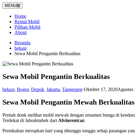
Langsung
MENU
ke
konten
Home
Rental Mobil
Pilihan Mobil
About
Beranda
bekasi
Sewa Mobil Pengantin Berkualitas
Sewa Mobil Pengantin Berkualitas
bekasi
,
Bogor
,
Depok
,
Jakarta
,
Tangerang
·
Oktober 17, 2020
Agustus 
Sewa Mobil Pengantin Mewah Berkualitas 
Pernah donk melihat mobil mewah dengan ornamen bunga di kendaraan,
Terdekat di Jabodetabek dari
Alvinrentcar.
Pernikahan merupkan hari yang ditunggu tunggu setiap pasangan yang 