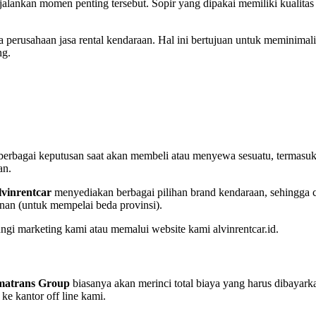
lankan momen penting tersebut. Sopir yang dipakai memiliki kualitas
perusahaan jasa rental kendaraan. Hal ini bertujuan untuk meminimal
ng.
rbagai keputusan saat akan membeli atau menyewa sesuatu, termasuk d
an.
lvinrentcar
menyediakan berbagai pilihan brand kendaraan, sehingga c
nan (untuk mempelai beda provinsi).
ngi marketing kami atau memalui website kami alvinrentcar.id.
matrans Group
biasanya akan merinci total biaya yang harus dibayark
e kantor off line kami.