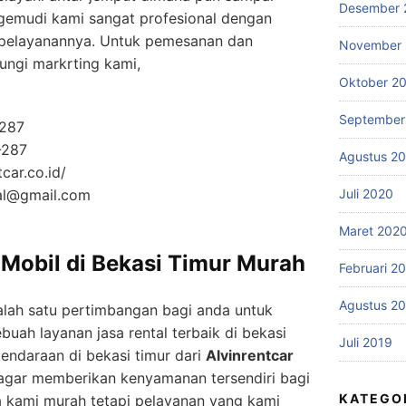
Desember 
gemudi kami sangat profesional dengan
pelayanannya. Untuk pemesanan dan
November
ungi markrting kami,
Oktober 2
September
287
-287
Agustus 2
tcar.co.id/
ial@gmail.com
Juli 2020
Maret 202
Mobil di Bekasi Timur Murah
Februari 2
Agustus 2
lah satu pertimbangan bagi anda untuk
uah layanan jasa rental terbaik di bekasi
Juli 2019
 kendaraan di bekasi timur dari
Alvinrentcar
gar memberikan kenyamanan tersendiri bagi
KATEGO
 kami murah tetapi pelayanan yang kami