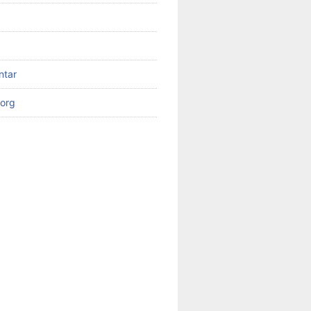
ntar
org