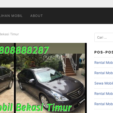
LIHAN MOBIL
ABOUT
Bekasi Timur
Cari
untuk:
POS-PO
Rental Mobi
Rental Mob
Sewa Mobil
Rental Mob
Rental Mob