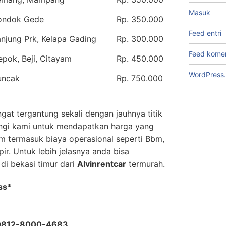
Masuk
ondok Gede
Rp. 350.000
Feed entri
njung Prk, Kelapa Gading
Rp. 300.000
Feed kome
pok, Beji, Citayam
Rp. 450.000
WordPress.
uncak
Rp. 750.000
ngat tergantung sekali dengan jauhnya titik
ngi kami untuk mendapatkan harga yang
om termasuk biaya operasional seperti Bbm,
ir. Untuk lebih jelasnya anda bisa
di bekasi timur dari
Alvinrentcar
termurah.
ss*
 0812-8000-4683