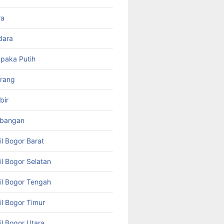
ra
dara
paka Putih
arang
bir
mbangan
il Bogor Barat
il Bogor Selatan
il Bogor Tengah
il Bogor Timur
il Bogor Utara