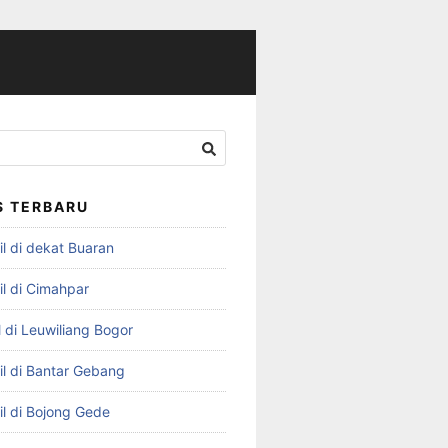
S TERBARU
l di dekat Buaran
il di Cimahpar
 di Leuwiliang Bogor
il di Bantar Gebang
il di Bojong Gede