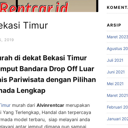
KOMENT
ekasi Timur
ARSIP
Maret 202
5, 2019
Agustus 2
rah di dekat Bekasi Timur
Juli 2021
emput Bandara Drop Off Luar
Juni 2021
is Pariwisata dengan Pilihan
Mei 2021
mada Lengkap
Maret 2021
Timur
murah dari
Alvinrentcar
merupakan
Februari 2
si Yang Terlengkap, Handal dan terpercaya
Januari 20
Armada model terbaru, siap melayani anda
elayani antar jemput dimana pun sampai