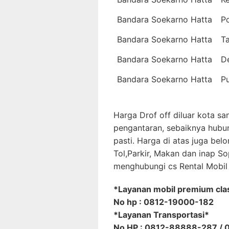
Bandara Soekarno Hatta
P
Bandara Soekarno Hatta
Ta
Bandara Soekarno Hatta
De
Bandara Soekarno Hatta
P
Harga Drof off diluar kota sa
pengantaran, sebaiknya hubu
pasti. Harga di atas juga bel
Tol,Parkir, Makan dan inap Sop
menghubungi cs Rental Mobil 
*Layanan mobil premium cla
No hp : 0812-19000-182
*Layanan Transportasi*
No HP : 0812-88888-287 /