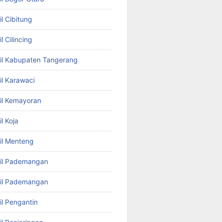
l Cibitung
l Cilincing
il Kabupaten Tangerang
il Karawaci
il Kemayoran
l Koja
il Menteng
bil Pademangan
bil Pademangan
il Pengantin