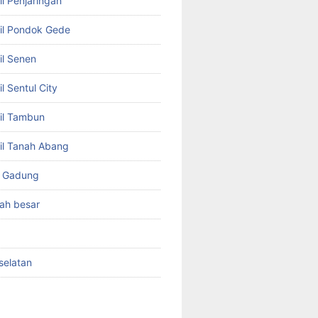
l Penjaringan
il Pondok Gede
il Senen
l Sentul City
il Tambun
il Tanah Abang
o Gadung
ah besar
selatan