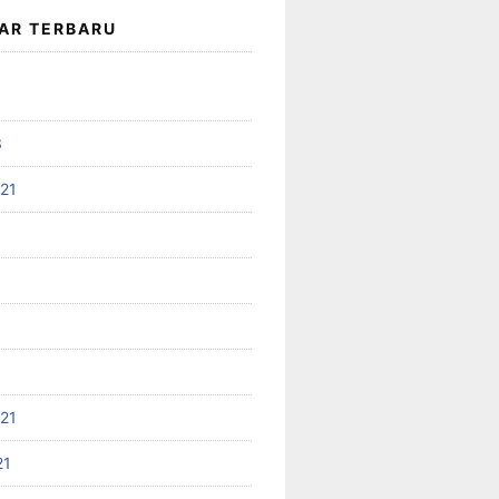
AR TERBARU
3
021
021
21