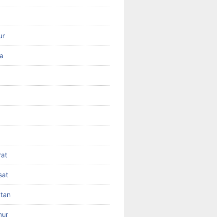
ur
ra
rat
sat
atan
mur