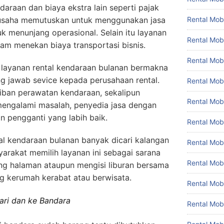
daraan dan biaya ekstra lain seperti pajak
Rental Mobi
usaha memutuskan untuk menggunakan jasa
k menunjang operasional. Selain itu layanan
Rental Mobi
dalam menekan biaya transportasi bisnis.
Rental Mob
layanan rental kendaraan bulanan bermakna
g jawab sevice kepada perusahaan rental.
Rental Mob
iban perawatan kendaraan, sekalipun
Rental Mob
mengalami masalah, penyedia jasa dengan
n pengganti yang labih baik.
Rental Mobi
ntal kendaraan bulanan banyak dicari kalangan
Rental Mob
rakat memilih layanan ini sebagai sarana
Rental Mo
ng halaman ataupun mengisi liburan bersama
ng kerumah kerabat atau berwisata.
Rental Mo
ari dan ke Bandara
Rental Mob