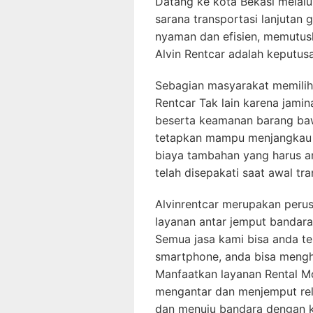
Datang ke kota Bekasi melalu
sarana transportasi lanjutan 
nyaman dan efisien, memutus
Alvin Rentcar adalah keputusa
Sebagian masyarakat memilih 
Rentcar Tak lain karena jami
beserta keamanan barang baw
tetapkan mampu menjangkau s
biaya tambahan yang harus a
telah disepakati saat awal tra
Alvinrentcar merupakan per
layanan antar jemput bandar
Semua jasa kami bisa anda te
smartphone, anda bisa menghu
Manfaatkan layanan Rental M
mengantar dan menjemput rela
dan menuju bandara dengan k