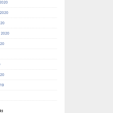
2020
 2020
020
 2020
020
0
020
019
RI