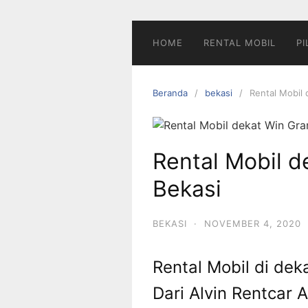
Langsung
ke
konten
HOME
RENTAL MOBIL
PI
Beranda
bekasi
Rental Mobil 
Rental Mobil d
Bekasi
BEKASI
·
NOVEMBER 4, 2020
Rental Mobil di dek
Dari Alvin Rentcar