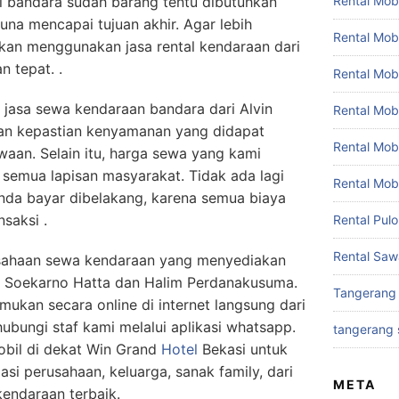
Rental Mobi
i bandara sudah barang tentu dibutuhkan
guna mencapai tujuan akhir. Agar lebih
Rental Mob
kan menggunakan jasa rental kendaraan dari
n tepat. .
Rental Mob
jasa sewa kendaraan bandara dari Alvin
Rental Mobi
nan kepastian kenyamanan yang didapat
Rental Mob
aan. Selain itu, harga sewa yang kami
emua lapisan masyarakat. Tidak ada lagi
Rental Mob
nda bayar dibelakang, karena semua biaya
nsaksi .
Rental Pul
Rental Saw
usahaan sewa kendaraan yang menyediakan
a Soekarno Hatta dan Halim Perdanakusuma.
Tangerang
mukan secara online di internet langsung dari
bungi staf kami melalui aplikasi whatsapp.
tangerang 
obil di dekat Win Grand
Hotel
Bekasi untuk
si perusahaan, keluarga, sanak family, dari
META
endaraan terbaik.