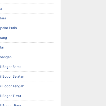
ra
dara
paka Putih
arang
bir
mbangan
il Bogor Barat
il Bogor Selatan
il Bogor Tengah
il Bogor Timur
il Bogor Utara