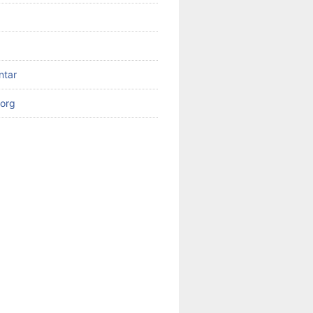
ntar
org