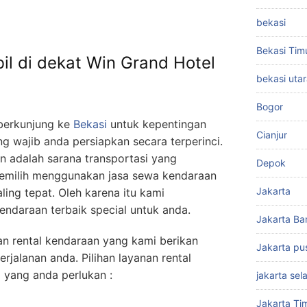
bekasi
Bekasi Tim
il di dekat Win Grand Hotel
bekasi uta
Bogor
berkunjung ke
Bekasi
untuk kepentingan
Cianjur
g wajib anda persiapkan secara terperinci.
an adalah sarana transportasi yang
Depok
 memilih menggunakan jasa sewa kendaraan
Jakarta
aling tepat. Oleh karena itu kami
endaraan terbaik special untuk anda.
Jakarta Ba
n rental kendaraan yang kami berikan
Jakarta pu
jalanan anda. Pilihan layanan rental
i yang anda perlukan :
jakarta sel
Jakarta Ti