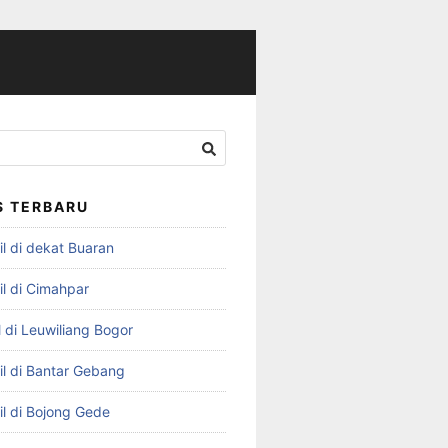
S TERBARU
l di dekat Buaran
il di Cimahpar
 di Leuwiliang Bogor
il di Bantar Gebang
il di Bojong Gede