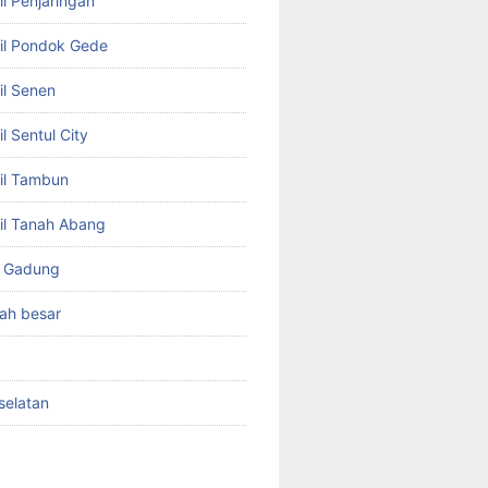
l Penjaringan
il Pondok Gede
il Senen
l Sentul City
il Tambun
il Tanah Abang
o Gadung
ah besar
selatan