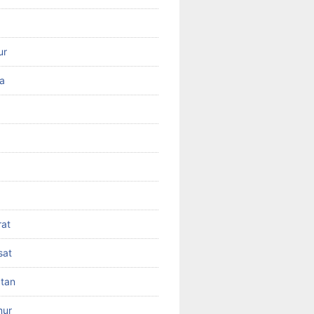
ur
ra
rat
sat
atan
mur