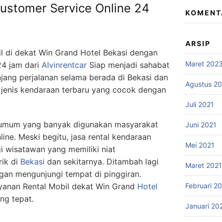
Customer Service Online 24
KOMENT
ARSIP
il di dekat Win Grand Hotel Bekasi dengan
Maret 202
24 jam dari
Alvinrentcar
Siap menjadi sahabat
jang perjalanan selama berada di Bekasi dan
Agustus 2
i jenis kendaraan terbaru yang cocok dengan
Juli 2021
i umum yang banyak digunakan masyarakat
Juni 2021
line. Meski begitu, jasa rental kendaraan
Mei 2021
 wisatawan yang memiliki niat
ik di
Bekasi
dan sekitarnya. Ditambah lagi
Maret 2021
ngan mengunjungi tempat di pinggiran.
yanan Rental Mobil dekat Win Grand
Hotel
Februari 2
ing tepat.
Januari 20