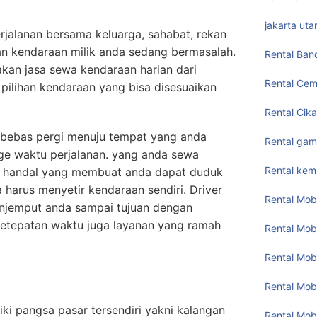
jakarta uta
rjalanan bersama keluarga, sahabat, rekan
an kendaraan milik anda sedang bermasalah.
Rental Ban
kan jasa sewa kendaraan harian dari
Rental Cem
 pilihan kendaraan yang bisa disesuaikan
Rental Cik
a bebas pergi menuju tempat yang anda
Rental gam
ge waktu perjalanan. yang anda sewa
Rental ke
pir handal yang membuat anda dapat duduk
a harus menyetir kendaraan sendiri. Driver
Rental Mob
njemput anda sampai tujuan dengan
ketepatan waktu juga layanan yang ramah
Rental Mob
Rental Mob
Rental Mob
liki pangsa pasar tersendiri yakni kalangan
Rental Mob