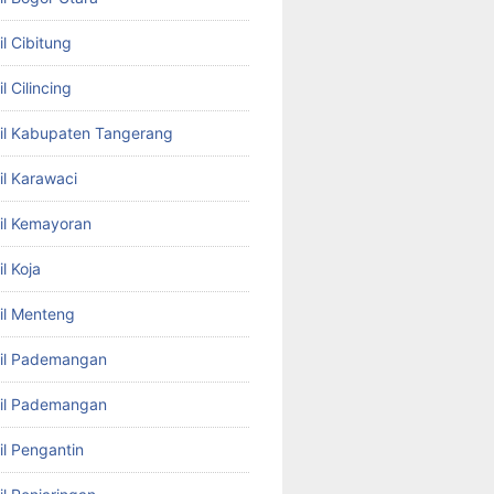
l Cibitung
l Cilincing
il Kabupaten Tangerang
il Karawaci
il Kemayoran
l Koja
il Menteng
bil Pademangan
bil Pademangan
il Pengantin