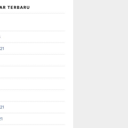
AR TERBARU
3
021
021
21