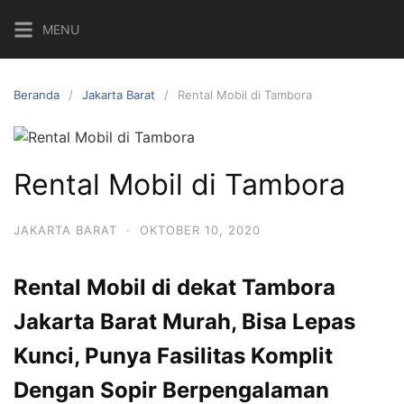
Langsung
MENU
ke
konten
Beranda
Jakarta Barat
Rental Mobil di Tambora
Rental Mobil di Tambora
JAKARTA BARAT
·
OKTOBER 10, 2020
Rental Mobil di dekat Tambora
Jakarta Barat Murah, Bisa Lepas
Kunci, Punya Fasilitas Komplit
Dengan Sopir Berpengalaman