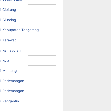
l Cibitung
l Cilincing
il Kabupaten Tangerang
il Karawaci
il Kemayoran
l Koja
il Menteng
bil Pademangan
bil Pademangan
il Pengantin