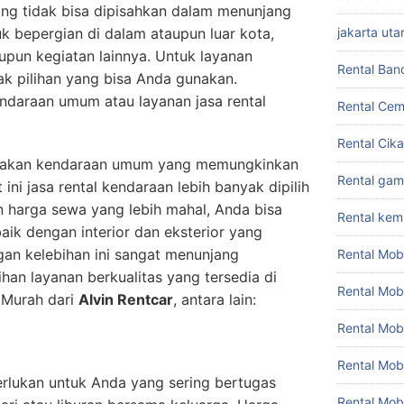
ng tidak bisa dipisahkan dalam menunjang
tuk bepergian di dalam ataupun luar kota,
jakarta uta
upun kegiatan lainnya. Untuk layanan
Rental Ban
ak pilihan yang bisa Anda gunakan.
daraan umum atau layanan jasa rental
Rental Cem
Rental Cik
nakan kendaraan umum yang memungkinkan
Rental gam
ini jasa rental kendaraan lebih banyak dipilih
 harga sewa yang lebih mahal, Anda bisa
Rental ke
aik dengan interior dan eksterior yang
an kelebihan ini sangat menunjang
Rental Mob
han layanan berkualitas yang tersedia di
Rental Mob
 Murah dari
Alvin Rentcar
, antara lain:
Rental Mob
Rental Mob
perlukan untuk Anda yang sering bertugas
Rental Mob