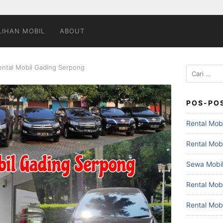
LIHAN MOBIL
ABOUT
ental Mobil Gading Serpong
Cari
untuk:
POS-PO
Rental Mobi
Rental Mob
Sewa Mobil
Rental Mob
Rental Mob