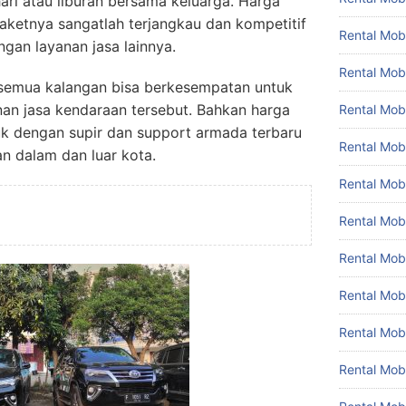
ari atau liburan bersama keluarga. Harga
aketnya sangatlah terjangkau dan kompetitif
Rental Mobi
gan layanan jasa lainnya.
Rental Mobi
, semua kalangan bisa berkesempatan untuk
nan jasa kendaraan tersebut. Bahkan harga
Rental Mob
uk dengan supir dan support armada terbaru
Rental Mob
n dalam dan luar kota.
Rental Mob
Rental Mobi
Rental Mob
Rental Mo
Rental Mo
Rental Mob