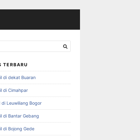
S TERBARU
l di dekat Buaran
il di Cimahpar
 di Leuwiliang Bogor
il di Bantar Gebang
il di Bojong Gede