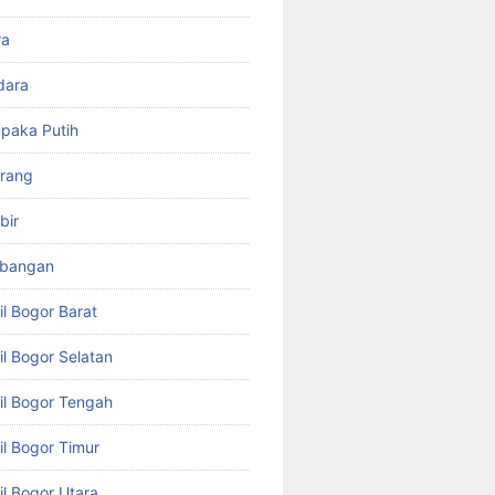
ra
dara
paka Putih
arang
bir
mbangan
il Bogor Barat
il Bogor Selatan
il Bogor Tengah
il Bogor Timur
il Bogor Utara