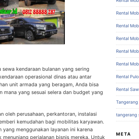
Rental Mobi
Rental Mob
Rental Mob
Rental Mobi
Rental Mob
Rental Mob
tu sewa kendaraan bulanan yang sering
kendaraan operasional dinas atau antar
Rental Pul
ihan unit armada yang beragam, Anda bisa
Rental Saw
an mana yang sesuai selera dan budget yang
Tangerang
n oleh perusahaan, perkantoran, instalasi
tangerang 
emberi kemudahan bagi mobilitas karyawan.
an yang menggunakan layanan ini karena
META
uk menunjang perjalanan bisnis mereka. Untuk