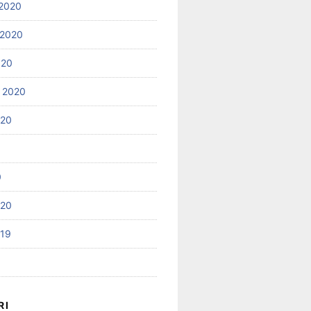
2020
 2020
020
 2020
020
0
020
019
RI