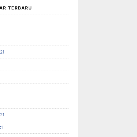
AR TERBARU
3
021
021
21