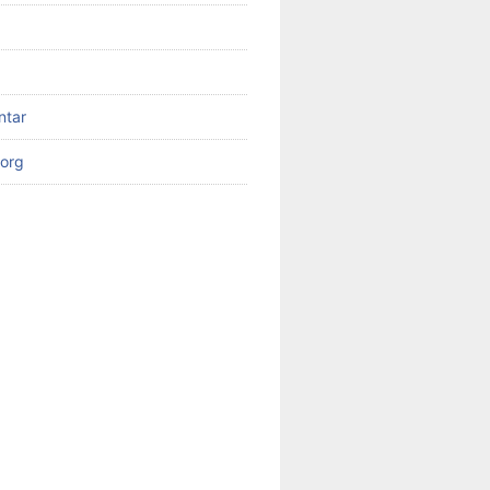
ntar
org