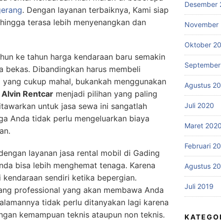
Desember 
gerang
. Dengan layanan terbaiknya, Kami siap
hingga terasa lebih menyenangkan dan
November
Oktober 2
tahun ke tahun harga kendaraan baru semakin
September
a bekas. Dibandingkan harus membeli
a yang cukup mahal, bukankah menggunakan
Agustus 2
i
Alvin Rentcar
menjadi pilihan yang paling
itawarkan untuk jasa sewa ini sangatlah
Juli 2020
ga Anda tidak perlu mengeluarkan biaya
Maret 202
an.
Februari 2
dengan layanan jasa rental mobil di Gading
da bisa lebih menghemat tenaga. Karena
Agustus 2
 kendaraan sendiri ketika bepergian.
Juli 2019
yang professional yang akan membawa Anda
alamannya tidak perlu ditanyakan lagi karena
engan kemampuan teknis ataupun non teknis.
KATEGO