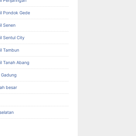
l Penjaringan
il Pondok Gede
il Senen
l Sentul City
il Tambun
il Tanah Abang
o Gadung
ah besar
selatan