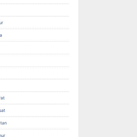
ur
ra
rat
sat
atan
mur